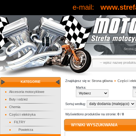
e-mail:
www.stref
Strona 
Znajdujesz się w:
Strona główna
»
Części i ele
KATEGORIE
Marka:
Mo
Akcesoria motocyklowe
Buty i odzież
Sortuj według:
Chemia
Wyświetlono produktów na stronie:
0
/
0
Części i elektryka
FILTRY
WYNIKI WYSZUKIWANIA
Powietrza