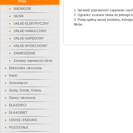
Oleju
NADWOZIE
1. Sprawdź poprawność zapytania i spró
2. Ogranicz szukane słowa do jednego l
SILNIK
3. Podaj ogólną nazwę produktu, któreg
UKŁAD ELEKTRYCZNY
filtrów.
UKŁAD HAMULCOWY
UKŁAD NAPĘDOWY
UKŁAD WYDECHOWY
ZAWIESZENIE
Zestawy naprawcze różne
Elektronika i akcesoria
Kaski
Ochraniacze
Szyby, Gmole, Osłony
Opony i akcesoria
DLA DZIECI
DLA KOBIET
CROSS i ENDURO
POZOSTAŁE