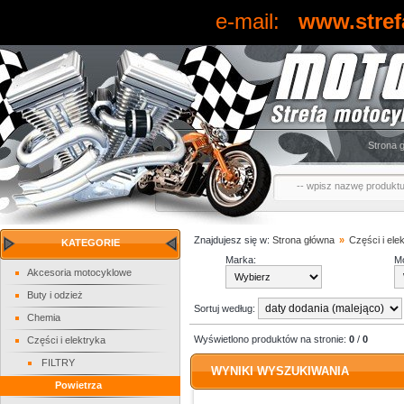
e-mail:
www.stref
Strona 
Znajdujesz się w:
Strona główna
»
Części i ele
KATEGORIE
Marka:
Mo
Akcesoria motocyklowe
Buty i odzież
Sortuj według:
Chemia
Wyświetlono produktów na stronie:
0
/
0
Części i elektryka
FILTRY
WYNIKI WYSZUKIWANIA
Powietrza