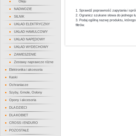
Oleju
NADWOZIE
1. Sprawdź poprawność zapytania i spró
2. Ogranicz szukane słowa do jednego l
SILNIK
3. Podaj ogólną nazwę produktu, któreg
UKŁAD ELEKTRYCZNY
filtrów.
UKŁAD HAMULCOWY
UKŁAD NAPĘDOWY
UKŁAD WYDECHOWY
ZAWIESZENIE
Zestawy naprawcze różne
Elektronika i akcesoria
Kaski
Ochraniacze
Szyby, Gmole, Osłony
Opony i akcesoria
DLA DZIECI
DLA KOBIET
CROSS i ENDURO
POZOSTAŁE