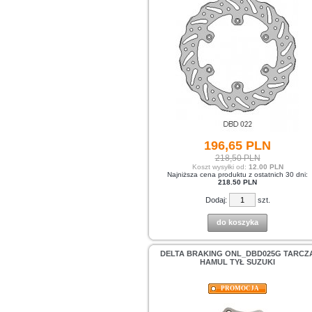
196,
65
PLN
218,50 PLN
Koszt wysyłki od:
12.00 PLN
Najniższa cena produktu z ostatnich 30 dni:
218.50 PLN
Dodaj:
szt.
do koszyka
DELTA BRAKING ONL_DBD025G TARCZ
HAMUL TYŁ SUZUKI
PROMOCJA