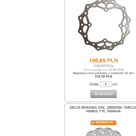
196,
65
PLN
218,50 PLN
Koszt wysyłki od:
12.00 PLN
Najniższa cena produktu z ostatnich 30 dni:
218.50 PLN
Dodaj:
szt.
do koszyka
DELTA BRAKING ONL_DBD029G TARCZ
HAMUL TYŁ YAMAHA
PROMOCJA