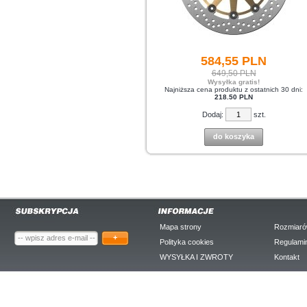
584,
55
PLN
649,50 PLN
Wysyłka gratis!
Najniższa cena produktu z ostatnich 30 dni:
218.50 PLN
Dodaj:
szt.
do koszyka
Mapa strony
Rozmiaró
+
Polityka cookies
Regulami
WYSYŁKA I ZWROTY
Kontakt