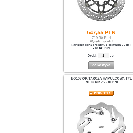
647,
55
PLN
719,50 PLN
Wysyłka gratis!
Najniższa cena produktu z ostatnich 30 dni:
218.50 PLN
Dodaj:
szt.
do koszyka
NG1057XK TARCZA HAMULCOWA TYŁ
RIEJU MR 250/300 '20
PROMOCJA