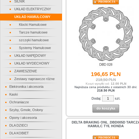
SILNIK
PROMOCJA
UKŁAD ELEKTRYCZNY
UKŁAD HAMULCOWY
Klocki Hamulcowe
Tarcze hamulcowe
szczęki hamulcowe
Systemy Hamulcowe
UKŁAD NAPĘDOWY
UKŁAD WYDECHOWY
ZAWIESZENIE
196,
65
PLN
Zestawy naprawcze różne
218,50 PLN
Koszt wysyłki od:
12.00 PLN
Elektronika i akcesoria
Najniższa cena produktu z ostatnich 30 dni:
218.50 PLN
Kaski
Dodaj:
szt.
Ochraniacze
do koszyka
Szyby, Gmole, Osłony
Opony i akcesoria
DELTA BRAKING ONL_DBD005D TARCZ
DLA DZIECI
HAMULC TYŁ HONDA
DLA KOBIET
PROMOCJA