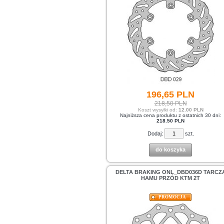
196,
65
PLN
218,50 PLN
Koszt wysyłki od:
12.00 PLN
Najniższa cena produktu z ostatnich 30 dni:
218.50 PLN
Dodaj:
szt.
do koszyka
DELTA BRAKING ONL_DBD036D TARCZ
HAMU PRZÓD KTM 2T
PROMOCJA