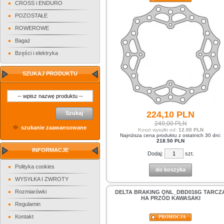
CROSS i ENDURO
POZOSTAŁE
ROWEROWE
Bagaż
Bzęści i elektryka
SZUKAJ PRODUKTU
224,
10
PLN
Szukaj
249,00 PLN
szukanie zaawansowane
Koszt wysyłki od:
12.00 PLN
Najniższa cena produktu z ostatnich 30 dni:
218.50 PLN
INFORMACJE
Dodaj:
szt.
Polityka cookies
do koszyka
WYSYŁKA I ZWROTY
Rozmiarówki
DELTA BRAKING ONL_DBD016G TARCZ
HA PRZÓD KAWASAKI
Regulamin
Kontakt
PROMOCJA