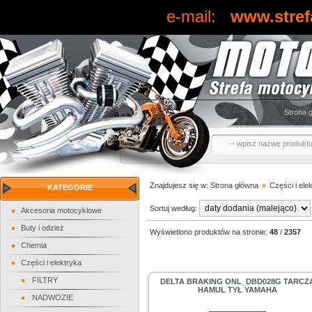
e-mail:
www.stref
Strona 
Znajdujesz się w:
Strona główna
»
Części i ele
KATEGORIE
Sortuj według:
Akcesoria motocyklowe
Buty i odzież
Wyświetlono produktów na stronie:
48
/
2357
Chemia
Części i elektryka
FILTRY
DELTA BRAKING ONL_DBD028G TARCZ
HAMUL TYŁ YAMAHA
NADWOZIE