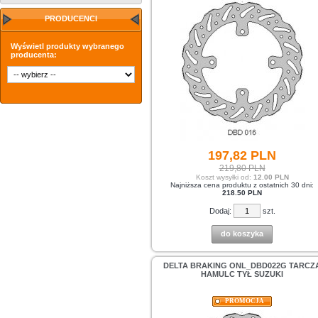
PRODUCENCI
Wyświetl produkty wybranego
producenta:
197,
82
PLN
219,80 PLN
Koszt wysyłki od:
12.00 PLN
Najniższa cena produktu z ostatnich 30 dni:
218.50 PLN
Dodaj:
szt.
do koszyka
DELTA BRAKING ONL_DBD022G TARCZ
HAMULC TYŁ SUZUKI
PROMOCJA