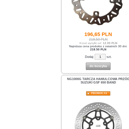
196,
65
PLN
218,50 PLN
Koszt wysyłki od:
12.00 PLN
Najniższa cena produktu z ostatnich 30 dni:
218.50 PLN
Dodaj:
szt.
do koszyka
NG1000G TARCZA HAMULCOWA PRZÓ
SUZUKI GSF 650 BAND
PROMOCJA