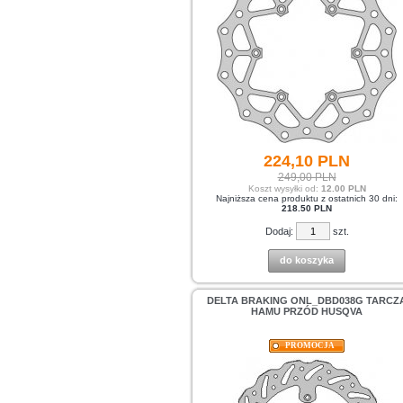
224,
10
PLN
249,00 PLN
Koszt wysyłki od:
12.00 PLN
Najniższa cena produktu z ostatnich 30 dni:
218.50 PLN
Dodaj:
szt.
do koszyka
DELTA BRAKING ONL_DBD038G TARCZ
HAMU PRZÓD HUSQVA
PROMOCJA