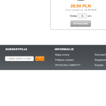
28,
50
PLN
Koszt wysyłki od:
12.00 PLN
Dodaj:
szt.
do koszyka
Mapa strony
Rozmiaró
+
Polityka cookies
Regulami
WYSYŁKA I ZWROTY
Kontakt