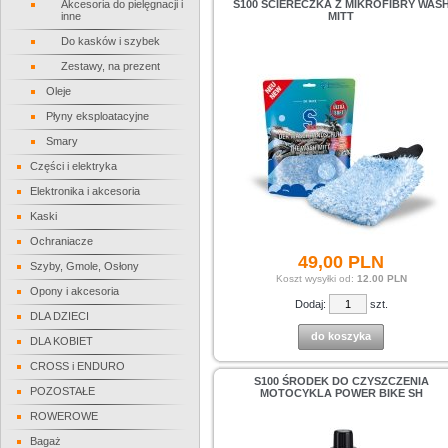
Akcesoria do pielęgnacji i
S100 ŚCIERECZKA Z MIKROFIBRY WAS
inne
MITT
Do kasków i szybek
Zestawy, na prezent
Oleje
Płyny eksploatacyjne
Smary
Części i elektryka
Elektronika i akcesoria
Kaski
Ochraniacze
49,
00
PLN
Szyby, Gmole, Osłony
Koszt wysyłki od:
12.00 PLN
Opony i akcesoria
Dodaj:
szt.
DLA DZIECI
do koszyka
DLA KOBIET
CROSS i ENDURO
S100 ŚRODEK DO CZYSZCZENIA
POZOSTAŁE
MOTOCYKLA POWER BIKE SH
ROWEROWE
Bagaż