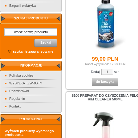
Bzęści i elektryka
SZUKAJ PRODUKTU
Szukaj
szukanie zaawansowane
99,
00
PLN
Koszt wysyłki od:
12.00 PLN
INFORMACJE
Dodaj:
szt.
Polityka cookies
do koszyka
WYSYŁKA I ZWROTY
Rozmiarówki
S100 PREPARAT DO CZYSZCZENIA FEL
Regulamin
RIM CLEANER 500ML
Kontakt
PRODUCENCI
Wyświetl produkty wybranego
producenta: