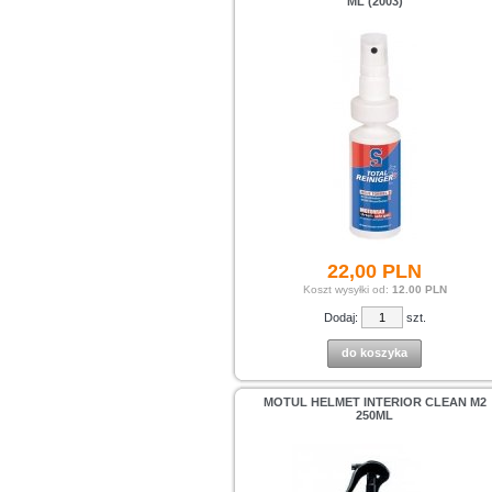
ML (2003)
22,
00
PLN
Koszt wysyłki od:
12.00 PLN
Dodaj:
szt.
do koszyka
MOTUL HELMET INTERIOR CLEAN M2
250ML