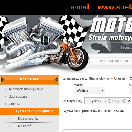
e-mail:
www.stref
Strona 
Znajdujesz się w:
Strona główna
»
Chemia
»
C
KATEGORIE
Marka:
Mo
Akcesoria motocyklowe
Buty i odzież
Sortuj według:
Chemia
Wyświetlono produktów na stronie:
48
/
58
Czyszczenie i pielęgnacja
Do motocykla
Do ubrań