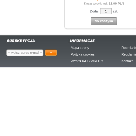
Koszt wysyłki od:
12.00 PLN
Dodaj:
szt.
do koszyka
Mapa strony
Rozmiaró
+
Polityka cookies
Regulami
WYSYŁKA I ZWROTY
Kontakt