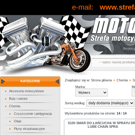
e-mail:
www.stref
Strona 
Znajdujesz się w:
Strona główna
»
Chemia
»
S
KATEGORIE
Marka:
Mo
Akcesoria motocyklowe
Buty i odzież
Sortuj według:
Chemia
Wyświetlono produktów na stronie:
14
/
14
Czyszczenie i pielęgnacja
Oleje
S100 SMAR DO ŁAŃCUCHA W SPRAYU D
LUBE CHAIN SPRA
Płyny eksploatacyjne