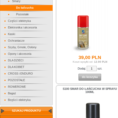
Smary
Do łańcucha
Pozostałe
Części i elektryka
Elektronika i akcesoria
Kaski
Ochraniacze
Szyby, Gmole, Osłony
Opony i akcesoria
39,
00
PLN
DLA DZIECI
Koszt wysyłki od:
12.00 PLN
DLA KOBIET
Dodaj:
szt.
CROSS i ENDURO
do koszyka
POZOSTAŁE
ROWEROWE
S100 SMAR DO ŁAŃCUCHA W SPRAYU
100ML
Bagaż
Bzęści i elektryka
SZUKAJ PRODUKTU