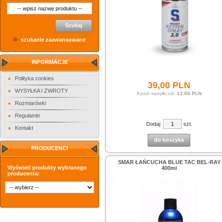
Szukaj
szukanie zaawansowane
INFORMACJE
Polityka cookies
39,
00
PLN
WYSYŁKA I ZWROTY
Koszt wysyłki od:
12.00 PLN
Rozmiarówki
Regulamin
Dodaj:
szt.
Kontakt
do koszyka
PRODUCENCI
SMAR ŁAŃCUCHA BLUE TAC BEL-RAY
Wyświetl produkty wybranego
400ml
producenta: