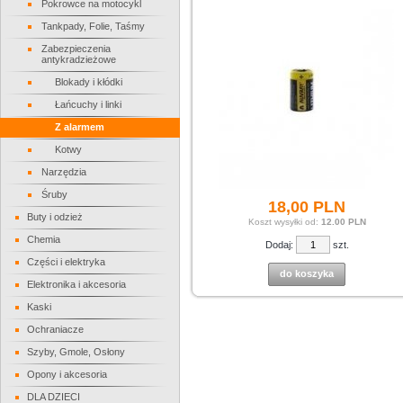
Pokrowce na motocykl
Tankpady, Folie, Taśmy
Zabezpieczenia
antykradzieżowe
Blokady i kłódki
Łańcuchy i linki
Z alarmem
Kotwy
Narzędzia
Śruby
18,
00
PLN
Buty i odzież
Koszt wysyłki od:
12.00 PLN
Chemia
Dodaj:
szt.
Części i elektryka
do koszyka
Elektronika i akcesoria
Kaski
Ochraniacze
Szyby, Gmole, Osłony
Opony i akcesoria
DLA DZIECI