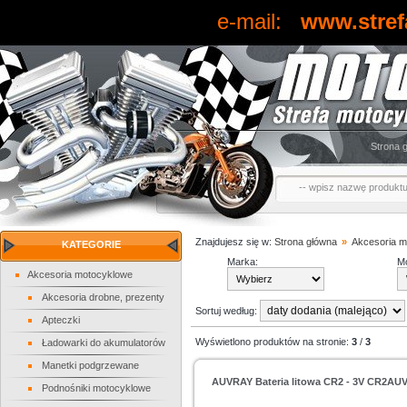
e-mail:
www.stref
Strona 
Znajdujesz się w:
Strona główna
»
Akcesoria m
KATEGORIE
Marka:
Mo
Akcesoria motocyklowe
Akcesoria drobne, prezenty
Sortuj według:
Apteczki
Wyświetlono produktów na stronie:
3
/
3
Ładowarki do akumulatorów
Manetki podgrzewane
AUVRAY Bateria litowa CR2 - 3V CR2AU
Podnośniki motocyklowe