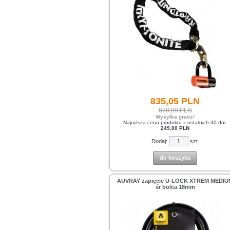
835,
05
PLN
878,99 PLN
Wysyłka gratis!
Najniższa cena produktu z ostatnich 30 dni:
249.00 PLN
Dodaj:
szt.
do koszyka
AUVRAY zapięcie U-LOCK XTREM MEDIU
śr bolca 18mm