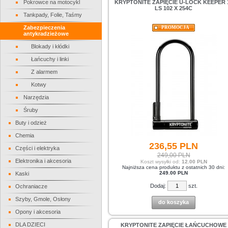
Pokrowce na motocykl
KRYPTONITE ZAPIĘCIE U-LOCK KEEPER 
LS 102 X 254C
Tankpady, Folie, Taśmy
Zabezpieczenia
PROMOCJA
antykradzieżowe
Blokady i kłódki
Łańcuchy i linki
Z alarmem
Kotwy
Narzędzia
Śruby
Buty i odzież
Chemia
236,
55
PLN
Części i elektryka
249,00 PLN
Elektronika i akcesoria
Koszt wysyłki od:
12.00 PLN
Najniższa cena produktu z ostatnich 30 dni:
249.00 PLN
Kaski
Dodaj:
szt.
Ochraniacze
Szyby, Gmole, Osłony
do koszyka
Opony i akcesoria
DLA DZIECI
KRYPTONITE ZAPIĘCIE ŁAŃCUCHOWE