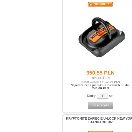
PROMOCJA
350,
55
PLN
369,00 PLN
Koszt wysyłki od:
12.00 PLN
Najniższa cena produktu z ostatnich 30 dni:
249.00 PLN
Dodaj:
szt.
do koszyka
KRYPTONITE ZAPIĘCIE U-LOCK NEW YO
STANDARD 102