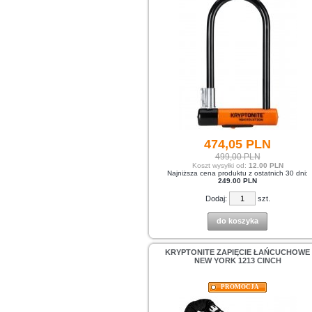
474,
05
PLN
499,00 PLN
Koszt wysyłki od:
12.00 PLN
Najniższa cena produktu z ostatnich 30 dni:
249.00 PLN
Dodaj:
szt.
do koszyka
KRYPTONITE ZAPIĘCIE ŁAŃCUCHOWE
NEW YORK 1213 CINCH
PROMOCJA