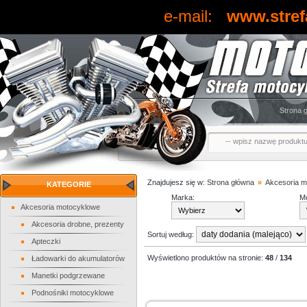
e-mail:
www.stref
Strona 
Znajdujesz się w:
Strona główna
»
Akcesoria m
KATEGORIE
Marka:
Mo
Akcesoria motocyklowe
Akcesoria drobne, prezenty
Sortuj według:
Apteczki
Wyświetlono produktów na stronie:
48
/
134
Ładowarki do akumulatorów
Manetki podgrzewane
Podnośniki motocyklowe