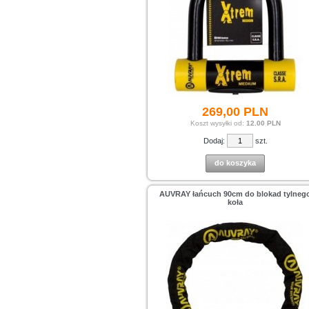
269,
00
PLN
Koszt wysyłki od:
12.00 PLN
Dodaj:
szt.
do koszyka
AUVRAY łańcuch 90cm do blokad tylneg
koła