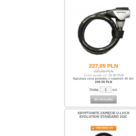
227,
05
PLN
239,00 PLN
Koszt wysyłki od:
12.00 PLN
Najniższa cena produktu z ostatnich 30 dni:
249.00 PLN
Dodaj:
szt.
do koszyka
KRYPTONITE ZAPIĘCIE U-LOCK
EVOLUTION STANDARD 102C
PROMOCJA