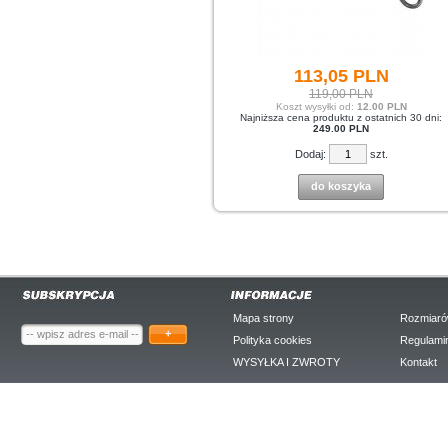
113,
05
PLN
119,00 PLN
Koszt wysyłki od:
12.00 PLN
Najniższa cena produktu z ostatnich 30 dni:
249.00 PLN
Dodaj:
szt.
do koszyka
Mapa strony
Rozmiaró
+
Polityka cookies
Regulami
WYSYŁKA I ZWROTY
Kontakt