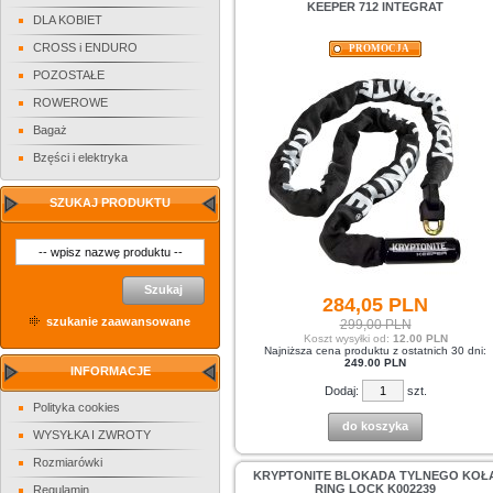
KEEPER 712 INTEGRAT
DLA KOBIET
CROSS i ENDURO
PROMOCJA
POZOSTAŁE
ROWEROWE
Bagaż
Bzęści i elektryka
SZUKAJ PRODUKTU
Szukaj
284,
05
PLN
szukanie zaawansowane
299,00 PLN
Koszt wysyłki od:
12.00 PLN
Najniższa cena produktu z ostatnich 30 dni:
249.00 PLN
INFORMACJE
Dodaj:
szt.
Polityka cookies
do koszyka
WYSYŁKA I ZWROTY
Rozmiarówki
KRYPTONITE BLOKADA TYLNEGO KOŁ
RING LOCK K002239
Regulamin