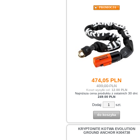
PROMOCJA
474,
05
PLN
499,00 PLN
Koszt wysyłki od:
12.00 PLN
Najniższa cena produktu z ostatnich 30 dni:
249.00 PLN
Dodaj:
szt.
do koszyka
KRYPTONITE KOTWA EVOLUTION
GROUND ANCHOR K004738