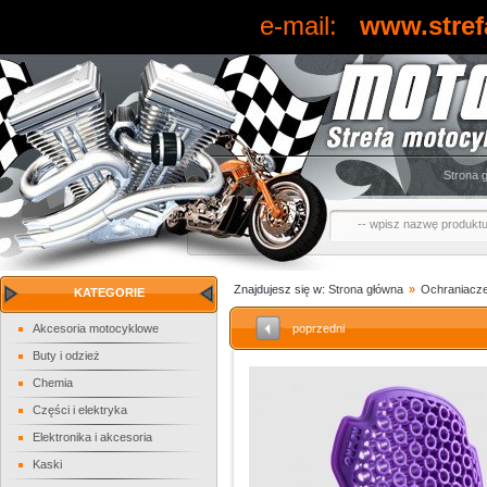
e-mail:
www.stref
Strona 
Znajdujesz się w:
Strona główna
»
Ochraniacz
KATEGORIE
Akcesoria motocyklowe
poprzedni
Buty i odzież
Chemia
Części i elektryka
Elektronika i akcesoria
Kaski