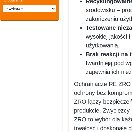
Recyklingowalne
producenta:
środowisku – pro
zakończeniu użytk
Testowane nieza
wysokiej jakości i
użytkowania.
Brak reakcji na 
twardnieją pod wp
zapewnia ich ni
Ochraniacze RE ZRO t
ochrony bez kompromi
ZRO łączy bezpieczeń
produkcie. Zwycięzcy 
ZRO to wybór dla każd
trwałość i doskonałe 