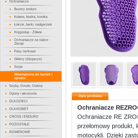
Ochraniacze
Buzery enduro
Kolana, biodra, kostka
Łokcie, barki, nadgarstek
Kręgosłup - Żółwie
Ochraniacze na siatce -
Zbroje
Pasy nerkowe
Slidery (ślizgacze)
Szyja
Wewnętrzne do kurtek i
spodni
Szyby, Gmole, Osłony
Opony i akcesoria
Opis produktu
DLA DZIECI
Ochraniacze REZRO®
DLA KOBIET
Ochraniacze RE ZRO®
CROSS i ENDURO
POZOSTAŁE
przełomowy produkt, k
ROWEROWE
motocykli. Dzięki za