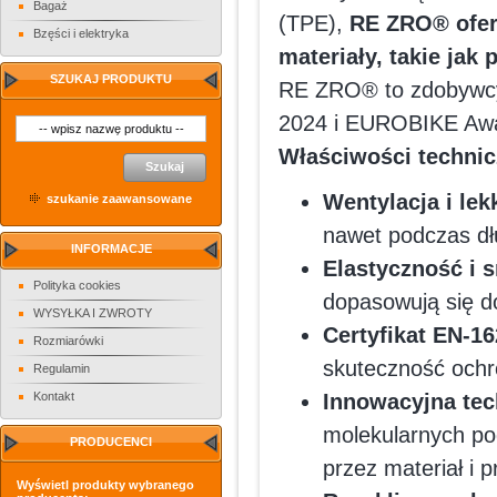
Bagaż
(TPE),
RE ZRO® oferu
Bzęści i elektryka
materiały, takie jak 
SZUKAJ PRODUKTU
RE ZRO® to zdobywcy
2024 i EUROBIKE Awa
Właściwości technic
Szukaj
Wentylacja i le
szukanie zaawansowane
nawet podczas dług
INFORMACJE
Elastyczność i 
Polityka cookies
dopasowują się d
WYSYŁKA I ZWROTY
Certyfikat EN-1
Rozmiarówki
skuteczność och
Regulamin
Kontakt
Innowacyjna tec
molekularnych po
PRODUCENCI
przez materiał i 
Wyświetl produkty wybranego