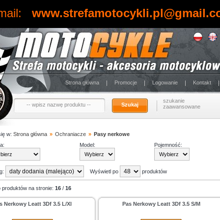
mail:
www.strefamotocykli.pl@gmail.
Strona główna
Promocje
Logowanie
Kontakt
szukanie
Szukaj
zaawansowane
się w:
Strona główna
»
Ochraniacze
»
Pasy nerkowe
a:
Model:
Pojemność:
ug:
Wyświetl po
produktów
 produktów na stronie:
16
/
16
s Nerkowy Leatt 3Df 3.5 L/Xl
Pas Nerkowy Leatt 3Df 3.5 S/M