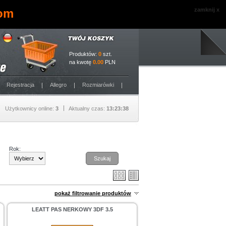
com
zamknij x
Produktów:
0
szt.
na kwotę
0.00
PLN
Rejestracja
Allegro
Rozmiarówki
Użytkownicy online:
3
Aktualny czas:
13:23:39
Rok:
Szukaj
pokaż filtrowanie produktów
LEATT PAS NERKOWY 3DF 3.5