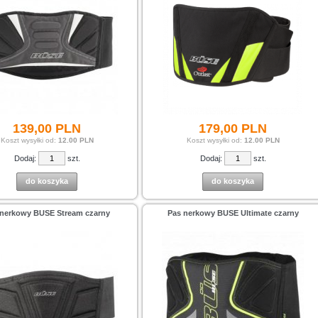
139,
00
PLN
179,
00
PLN
Koszt wysyłki od:
12.00 PLN
Koszt wysyłki od:
12.00 PLN
Dodaj:
szt.
Dodaj:
szt.
do koszyka
do koszyka
 nerkowy BUSE Stream czarny
Pas nerkowy BUSE Ultimate czarny