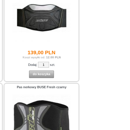
139,
00
PLN
Koszt wysyłki od:
12.00 PLN
Dodaj:
szt.
do koszyka
Pas nerkowy BUSE Fresh czarny