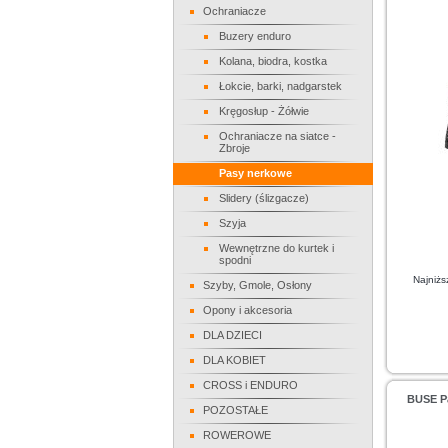
Ochraniacze
Buzery enduro
Kolana, biodra, kostka
Łokcie, barki, nadgarstek
Kręgosłup - Żółwie
Ochraniacze na siatce -
Zbroje
Pasy nerkowe
Slidery (ślizgacze)
Szyja
Wewnętrzne do kurtek i
spodni
Najniżs
Szyby, Gmole, Osłony
Opony i akcesoria
DLA DZIECI
DLA KOBIET
CROSS i ENDURO
BUSE Pa
POZOSTAŁE
ROWEROWE