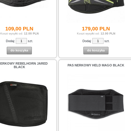
109,
00
PLN
179,
00
PLN
Koszt wysyłki od:
12.00 PLN
Koszt wysyłki od:
12.00 PLN
Dodaj:
szt.
Dodaj:
szt.
do koszyka
do koszyka
NERKOWY REBELHORN JARED
PAS NERKOWY HELD MAGO BLACK
BLACK