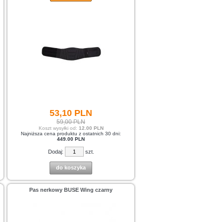
53,
10
PLN
59,00 PLN
Koszt wysyłki od:
12.00 PLN
Najniższa cena produktu z ostatnich 30 dni:
449.00 PLN
Dodaj:
szt.
do koszyka
Pas nerkowy BUSE Wing czarny