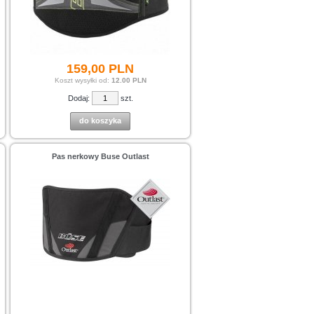
159,
00
PLN
Koszt wysyłki od:
12.00 PLN
Dodaj:
szt.
do koszyka
Pas nerkowy Buse Outlast