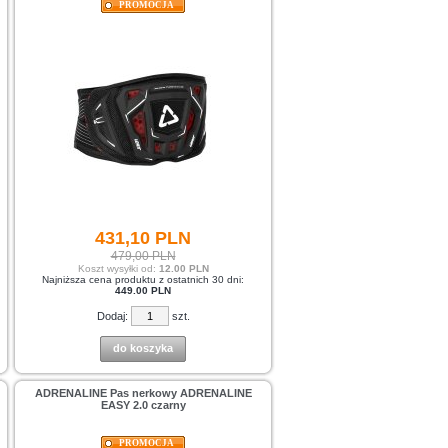
PROMOCJA
431,
10
PLN
479,00 PLN
Koszt wysyłki od:
12.00 PLN
Najniższa cena produktu z ostatnich 30 dni:
449.00 PLN
Dodaj:
szt.
do koszyka
ADRENALINE Pas nerkowy ADRENALINE
EASY 2.0 czarny
PROMOCJA