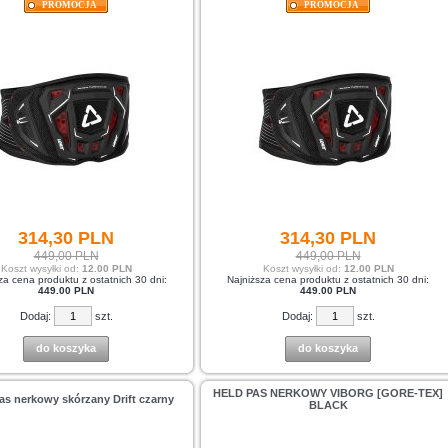
PROMOCJA
PROMOCJA
314,
30
PLN
314,
30
PLN
449,00 PLN
449,00 PLN
Koszt wysyłki od:
12.00 PLN
Koszt wysyłki od:
12.00 PLN
za cena produktu z ostatnich 30 dni:
Najniższa cena produktu z ostatnich 30 dni:
449.00 PLN
449.00 PLN
Dodaj:
szt.
Dodaj:
szt.
do koszyka
do koszyka
HELD PAS NERKOWY VIBORG [GORE-TEX]
s nerkowy skórzany Drift czarny
BLACK