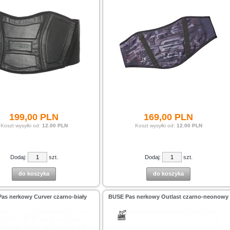
199,
00
PLN
169,
00
PLN
Koszt wysyłki od:
12.00 PLN
Koszt wysyłki od:
12.00 PLN
Dodaj:
szt.
Dodaj:
szt.
do koszyka
do koszyka
as nerkowy Curver czarno-biały
BUSE Pas nerkowy Outlast czarno-neonowy