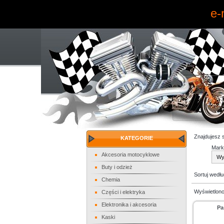
e-
Znajdujesz 
KATEGORIE
Mark
Akcesoria motocyklowe
Buty i odzież
Sortuj wedł
Chemia
Wyświetlono
Części i elektryka
Elektronika i akcesoria
Pa
Kaski