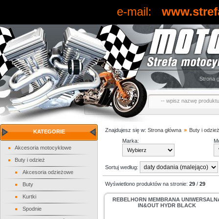
e-mail:
www.stref
Strona 
Znajdujesz się w:
Strona główna
»
Buty i odzie
KATEGORIE
Marka:
Mo
Akcesoria motocyklowe
Buty i odzież
Sortuj według:
Akcesoria odzieżowe
Wyświetlono produktów na stronie:
29
/
29
Buty
Kurtki
REBELHORN MEMBRANA UNIWERSALN
IN&OUT HYDR BLACK
Spodnie