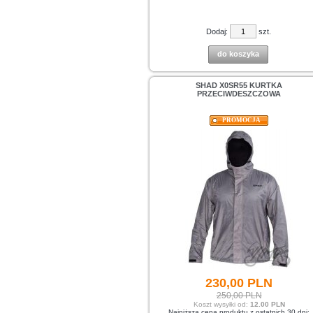
Dodaj:
szt.
do koszyka
SHAD X0SR55 KURTKA
PRZECIWDESZCZOWA
PROMOCJA
230,
00
PLN
250,00 PLN
Koszt wysyłki od:
12.00 PLN
Najniższa cena produktu z ostatnich 30 dni: