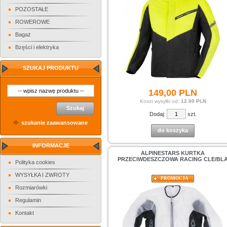
POZOSTAŁE
ROWEROWE
Bagaż
Bzęści i elektryka
SZUKAJ PRODUKTU
149,
00
PLN
Koszt wysyłki od:
12.00 PLN
Szukaj
Dodaj:
szt.
szukanie zaawansowane
do koszyka
INFORMACJE
ALPINESTARS KURTKA
PRZECIWDESZCZOWA RACING CLE/BL
Polityka cookies
WYSYŁKA I ZWROTY
PROMOCJA
Rozmiarówki
Regulamin
Kontakt