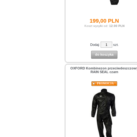
199,
00
PLN
Koszt wysyłki od:
12.00 PLN
Dodaj:
szt.
do koszyka
OXFORD Kombinezon przeciwdeszczow
RAIN SEAL czarn
PROMOCJA