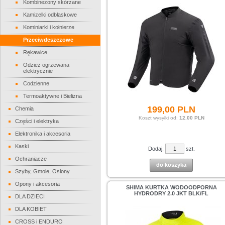
Kombinezony skórzane
Kamizelki odblaskowe
Kominiarki i kołnierze
Przeciwdeszczowe
Rękawice
Odzież ogrzewana
elektrycznie
Codzienne
Termoaktywne i Bielizna
199,
00
PLN
Chemia
Koszt wysyłki od:
12.00 PLN
Części i elektryka
Elektronika i akcesoria
Kaski
Dodaj:
szt.
Ochraniacze
do koszyka
Szyby, Gmole, Osłony
Opony i akcesoria
SHIMA KURTKA WODOODPORNA
HYDRODRY 2.0 JKT BLK/FL
DLA DZIECI
DLA KOBIET
CROSS i ENDURO