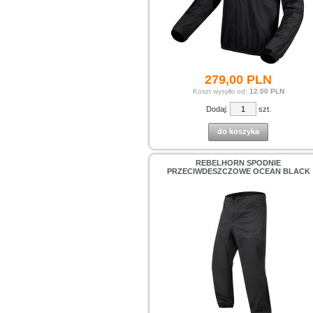
279,
00
PLN
Koszt wysyłki od:
12.00 PLN
Dodaj:
szt.
do koszyka
REBELHORN SPODNIE
PRZECIWDESZCZOWE OCEAN BLACK