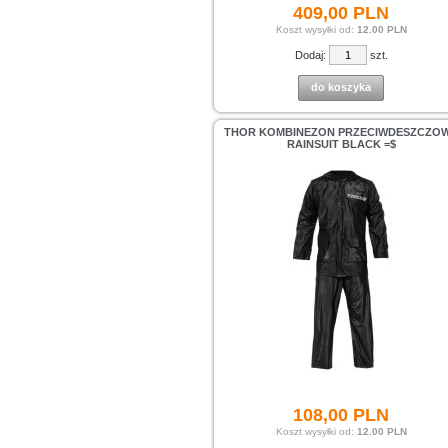
409,
00
PLN
Koszt wysyłki od:
12.00 PLN
Dodaj:
szt.
do koszyka
THOR KOMBINEZON PRZECIWDESZCZO
RAINSUIT BLACK =$
108,
00
PLN
Koszt wysyłki od:
12.00 PLN