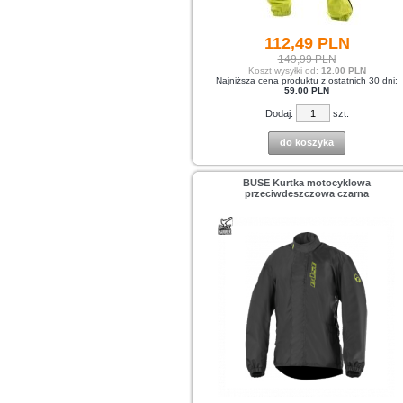
112,
49
PLN
149,99 PLN
Koszt wysyłki od:
12.00 PLN
Najniższa cena produktu z ostatnich 30 dni:
59.00 PLN
Dodaj:
szt.
do koszyka
BUSE Kurtka motocyklowa
przeciwdeszczowa czarna