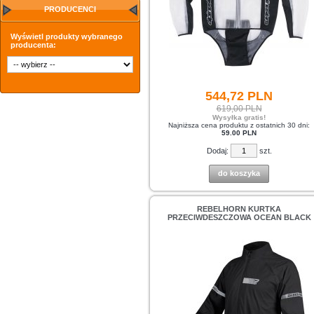
PRODUCENCI
Wyświetl produkty wybranego
producenta:
544,
72
PLN
619,00 PLN
Wysyłka gratis!
Najniższa cena produktu z ostatnich 30 dni:
59.00 PLN
Dodaj:
szt.
do koszyka
REBELHORN KURTKA
PRZECIWDESZCZOWA OCEAN BLACK