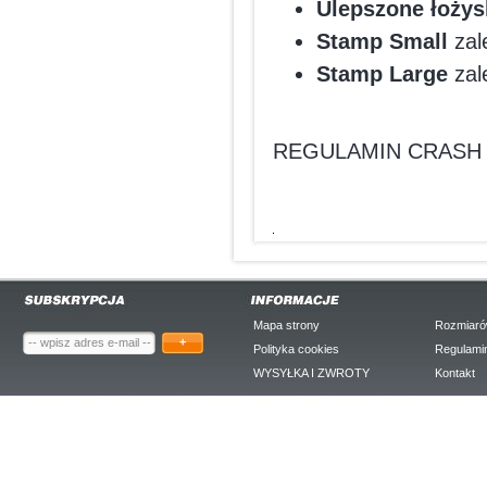
Ulepszone łoży
Stamp Small
zal
Stamp Large
zal
REGULAMIN CRASH
Mapa strony
Rozmiaró
+
Polityka cookies
Regulami
WYSYŁKA I ZWROTY
Kontakt