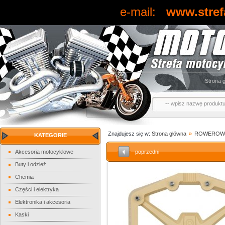
e-mail:
www.stref
Strona 
Znajdujesz się w:
Strona główna
»
ROWEROW
KATEGORIE
Akcesoria motocyklowe
poprzedni
Buty i odzież
Chemia
Części i elektryka
Elektronika i akcesoria
Kaski