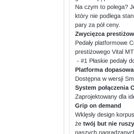
Na czym to polega? Je
który nie podlega sta
pary za pół ceny.
Zwycięzca prestiżow
Pedały platformowe C
prestiżowego Vital MT
- #1 Płaskie pedały d
Platforma dopasowa
Dostępna w wersji Sma
System połączenia 
Zaprojektowany dla id
Grip on demand
Wklęsły design korpus
że
twój but nie ruszy
naszych nagradzanych 