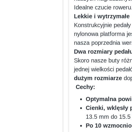
Idealne czucie roweru
Lekkie i wytrzymałe
Konstrukcyjnie pedał
nylonowa platforma je
nasza poprzednia wer
Dwa rozmiary pedał
Skoro nasze buty róż
jednej wielkości peda
dużym rozmiarze
dop
Cechy:
Optymalna powi
Cienki, wklęsły
13.5 mm do 15.
Po 10 wzmocnio