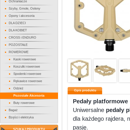
Ochraniacze
Szyby, Gmole, Osłony
Opony i akcesoria
DLA DZIECI
DLA KOBIET
CROSS i ENDURO
POZOSTAŁE
ROWEROWE
Kaski rowerowe
Koszulki rowerowe
Spodenki rowerowe
Rękawice rowerowe
Odzież
Opis produktu
Pozostałe Akcesoria
Pedały platformowe
Buty rowerowe
Uniwersalne
pedały 
Bagaż
Bzęści i elektryka
dla każdego rajdera, n
pasję.
SZUKAJ PRODUKTU