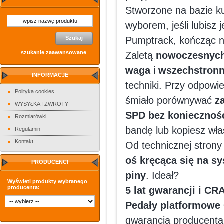
Stworzone na bazie k
wyborem, jeśli lubisz 
Szukaj
Pumptrack, kończąc n
szukanie zaawansowane
Zaletą
nowoczesnych
waga
i
wszechstron
INFORMACJE
techniki. Przy odpow
Polityka cookies
śmiało porównywać
z
WYSYŁKA I ZWROTY
SPD bez koniecznośc
Rozmiarówki
bandę lub kopiesz właś
Regulamin
Kontakt
Od technicznej stron
oś kręcąca się na s
PRODUCENCI
piny
. Ideał?
Wyświetl produkty wybranego
producenta:
5 lat gwarancji i
Pedały platformowe
gwarancją producenta