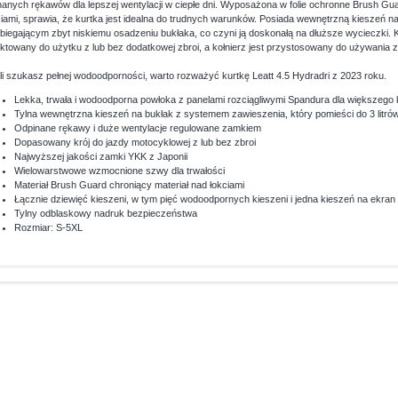
nanych rękawów dla lepszej wentylacji w ciepłe dni. Wyposażona w folie ochronne Brush Guar
ciami, sprawia, że kurtka jest idealna do trudnych warunków. Posiada wewnętrzną kieszeń 
biegającym zbyt niskiemu osadzeniu bukłaka, co czyni ją doskonałą na dłuższe wycieczki. 
ektowany do użytku z lub bez dodatkowej zbroi, a kołnierz jest przystosowany do używania 
li szukasz pełnej wodoodporności, warto rozważyć kurtkę Leatt 4.5 Hydradri z 2023 roku.
Lekka, trwała i wodoodporna powłoka z panelami rozciągliwymi Spandura dla większego 
Tylna wewnętrzna kieszeń na bukłak z systemem zawieszenia, który pomieści do 3 litró
Odpinane rękawy i duże wentylacje regulowane zamkiem
Dopasowany krój do jazdy motocyklowej z lub bez zbroi
Najwyższej jakości zamki YKK z Japonii
Wielowarstwowe wzmocnione szwy dla trwałości
Materiał Brush Guard chroniący materiał nad łokciami
Łącznie dziewięć kieszeni, w tym pięć wodoodpornych kieszeni i jedna kieszeń na ekra
Tylny odblaskowy nadruk bezpieczeństwa
Rozmiar: S-5XL