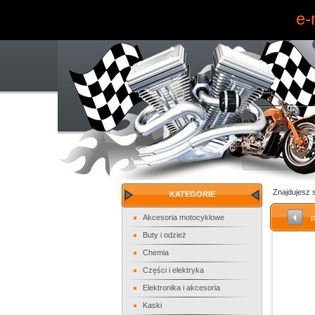
e-
Znajdujesz 
KATEGORIE
Akcesoria motocyklowe
p
Buty i odzież
Chemia
Części i elektryka
Elektronika i akcesoria
Kaski