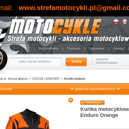
mail:
www.strefamotocykli.pl@gmail.
Strona główna
Promocje
Logowanie
Kontakt
szukanie
Szukaj
zaawansowane
się w:
Strona główna
»
CROSS i ENDURO
»
Kurtki enduro
oprzedni
powrót do poprzedniej strony
PROMOCJA
Kurtka motocyklowa
Enduro Orange