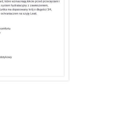
d, które wzmacniają łokcie przed przecięciami i
na system hydratacyjny z zawieszeniem,
Kurtka ma dopasowany krój o długości 3/4,
z ochraniaczem na szyję Leatt.
komfortu
w
n dotykowy