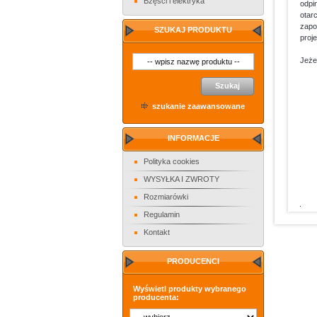
Bzęści i elektryka
odpi
otar
zapo
SZUKAJ PRODUKTU
proj
Jeże
Szukaj
szukanie zaawansowane
INFORMACJE
Polityka cookies
WYSYŁKA I ZWROTY
Rozmiarówki
Regulamin
Kontakt
PRODUCENCI
Wyświetl produkty wybranego
producenta: