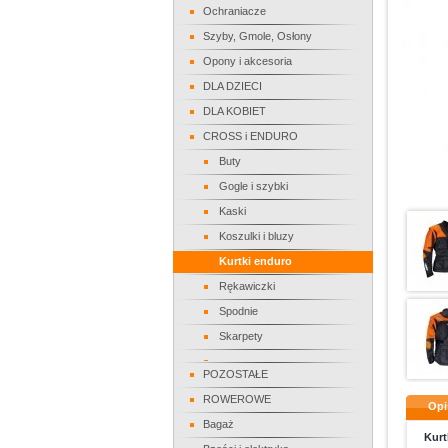
Ochraniacze
Szyby, Gmole, Osłony
Opony i akcesoria
DLA DZIECI
DLA KOBIET
CROSS i ENDURO
Buty
Gogle i szybki
Kaski
Koszulki i bluzy
Kurtki enduro
Rękawiczki
Spodnie
Skarpety
POZOSTAŁE
ROWEROWE
Opi
Bagaż
Kurt