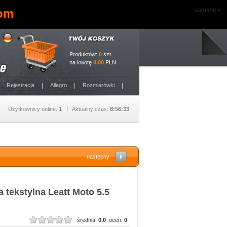
com
zamknij x
Produktów:
0
szt.
na kwotę
0.00
PLN
Rejestracja
Allegro
Rozmiarówki
Użytkownicy online:
1
Aktualny czas:
8:56:33
następny
 tekstylna Leatt Moto 5.5
średnia:
0.0
ocen:
0