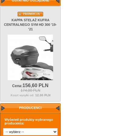
OSTATNIO OGLĄDANE
PROMOCJA
KAPPA STELAŻ KUFRA
CENTRALNEGO SYM HD 300 '19-
'21
156,
60
PLN
Cena:
174,00 PLN
Koszt wysyłki od:
12.00 PLN
PRODUCENCI
Wyświetl produkty wybranego
producenta: