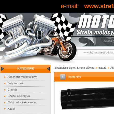
e-mail:
www.stref
Strona 
Znajdujesz się w:
Strona główna
»
Bagaż
»
Ak
KATEGORIE
Akcesoria motocyklowe
poprzedni
Buty i odzież
Chemia
Części i elektryka
Elektronika i akcesoria
Kaski