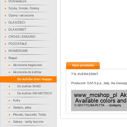
Ochraniacze
Szyby, Gmole, Osłony
Opony i akcesoria
DLA DZIECI
DLA KOBIET
CROSS i ENDURO
POZOSTAŁE
ROWEROWE
Bagaż
Akcesoria bagażowe
Opis produktu
Akcesoria do kufrów
TYŁ KUFRA E55NT
Do kufrów Givi i Kappa
Producent: GIVI S.p.a., Italy, Via Giusepp
Do kufrów SHAD
Do kufrów SW-MOTECH
Kufry
Stelaże, płyty
Plecaki, Saszetki, Torby
Sakwy - torby boczne