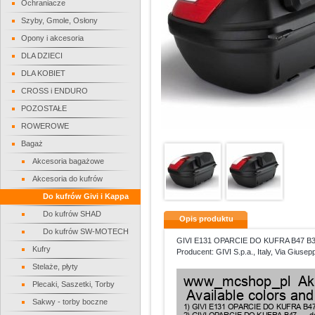
Ochraniacze
Szyby, Gmole, Osłony
Opony i akcesoria
DLA DZIECI
DLA KOBIET
CROSS i ENDURO
POZOSTAŁE
ROWEROWE
Bagaż
Akcesoria bagażowe
Akcesoria do kufrów
Do kufrów Givi i Kappa
Do kufrów SHAD
Opis produktu
Do kufrów SW-MOTECH
GIVI E131 OPARCIE DO KUFRA B47 B
Kufry
Producent: GIVI S.p.a., Italy, Via Giusepp
Stelaże, płyty
Plecaki, Saszetki, Torby
Sakwy - torby boczne