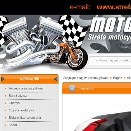
e-mail:
www.stref
Strona 
Znajdujesz się w:
Strona główna
»
Bagaż
»
Ak
KATEGORIE
Akcesoria motocyklowe
poprzedni
Buty i odzież
Chemia
Części i elektryka
Elektronika i akcesoria
Kaski