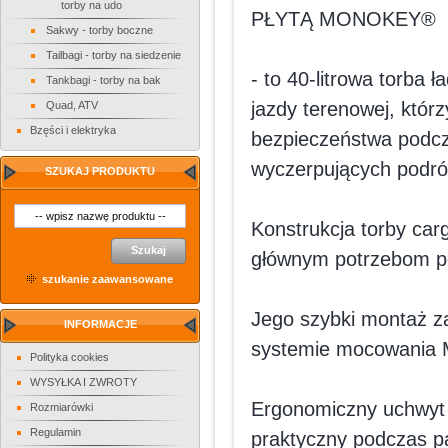
torby na udo
PŁYTĄ MONOKEY®
Sakwy - torby boczne
Tailbagi - torby na siedzenie
- to 40-litrowa torba
Tankbagi - torby na bak
jazdy terenowej, któr
Quad, ATV
Bzęści i elektryka
bezpieczeństwa podcz
wyczerpujących podró
SZUKAJ PRODUKTU
Konstrukcja torby car
Szukaj
głównym potrzebom p
szukanie zaawansowane
Jego szybki montaż za
INFORMACJE
systemie mocowania
Polityka cookies
WYSYŁKA I ZWROTY
Ergonomiczny uchwyt 
Rozmiarówki
Regulamin
praktyczny podczas p