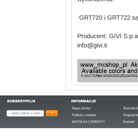
GRT720 i GRT722 są cz
Producent: GIVI S.p.a.
info@givi.it
Mapa strony
Rozmiaró
+
Polityka cookies
Regulami
WYSYŁKA I ZWROTY
Kontakt