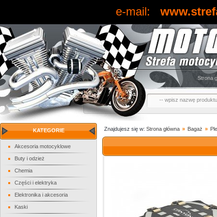
e-mail:
www.stref
Strona 
Znajdujesz się w:
Strona główna
»
Bagaż
»
Pl
KATEGORIE
Akcesoria motocyklowe
Buty i odzież
Chemia
Części i elektryka
Elektronika i akcesoria
Kaski