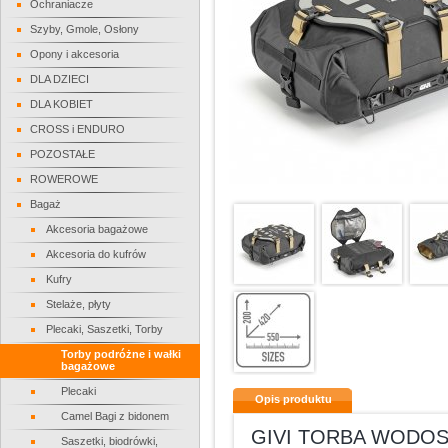
Ochraniacze
Szyby, Gmole, Osłony
Opony i akcesoria
DLA DZIECI
DLA KOBIET
CROSS i ENDURO
POZOSTAŁE
ROWEROWE
Bagaż
Akcesoria bagażowe
Akcesoria do kufrów
Kufry
Stelaże, płyty
Plecaki, Saszetki, Torby
Torby podróżne i wałki
bagażowe
Plecaki
Opis produktu
Camel Bagi z bidonem
GIVI TORBA WODOS
Saszetki, biodrówki,