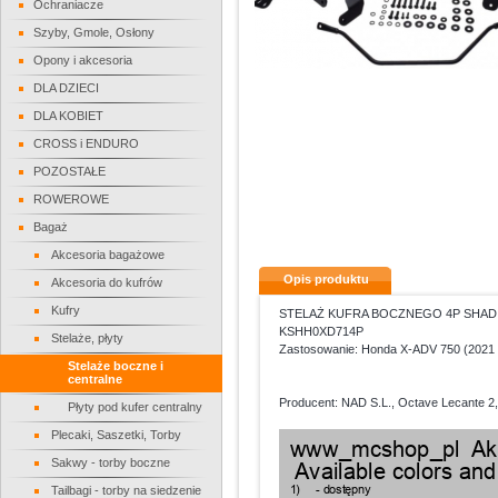
Ochraniacze
Szyby, Gmole, Osłony
Opony i akcesoria
DLA DZIECI
DLA KOBIET
CROSS i ENDURO
POZOSTAŁE
ROWEROWE
Bagaż
Akcesoria bagażowe
Opis produktu
Akcesoria do kufrów
Kufry
STELAŻ KUFRA BOCZNEGO 4P SHAD
KSHH0XD714P
Stelaże, płyty
Zastosowanie: Honda X-ADV 750 (2021 
Stelaże boczne i
centralne
Producent: NAD S.L., Octave Lecante 2,
Płyty pod kufer centralny
Plecaki, Saszetki, Torby
Sakwy - torby boczne
Tailbagi - torby na siedzenie