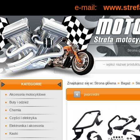
e-mail:
www.stref
Strona 
Znajdujesz się w:
Strona główna
»
Bagaż
»
Ste
KATEGORIE
Akcesoria motocyklowe
poprzedni
Buty i odzież
Chemia
Części i elektryka
Elektronika i akcesoria
Kaski