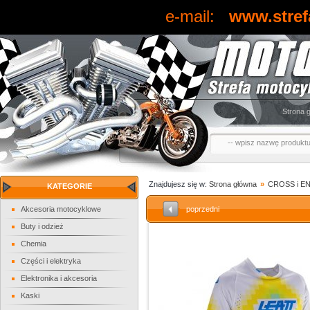
e-mail:
www.stref
Strona 
Znajdujesz się w:
Strona główna
»
CROSS i 
KATEGORIE
Akcesoria motocyklowe
poprzedni
Buty i odzież
Chemia
Części i elektryka
Elektronika i akcesoria
Kaski