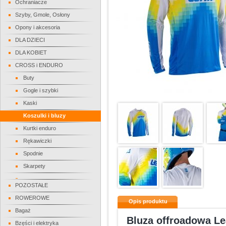
Ochraniacze
Szyby, Gmole, Osłony
Opony i akcesoria
DLA DZIECI
DLA KOBIET
CROSS i ENDURO
Buty
Gogle i szybki
Kaski
Koszulki i bluzy
Kurtki enduro
Rękawiczki
Spodnie
Skarpety
POZOSTAŁE
ROWEROWE
Opis produktu
Bagaż
Bluza offroadowa Le
Bzęści i elektryka