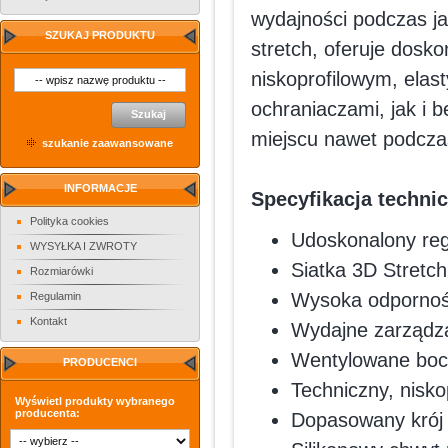
wydajności podczas ja
SZUKAJ PRODUKTU
stretch, oferuje dosk
niskoprofilowym, ela
ochraniaczami, jak i 
Szukaj
miejscu nawet podcza
szukanie zaawansowane
INFORMACJE
Specyfikacja techni
Polityka cookies
Udoskonalony reg
WYSYŁKA I ZWROTY
Siatka 3D Stretch
Rozmiarówki
Wysoka odpornoś
Regulamin
Kontakt
Wydajne zarządza
Wentylowane boc
PRODUCENCI
Techniczny, nisko
Wyświetl produkty wybranego
producenta:
Dopasowany krój 