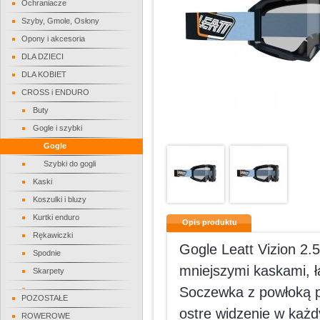
Ochraniacze
Szyby, Gmole, Osłony
Opony i akcesoria
DLA DZIECI
DLA KOBIET
CROSS i ENDURO
Buty
Gogle i szybki
Gogle
Szybki do gogli
Kaski
Koszulki i bluzy
Kurtki enduro
Opis produktu
Rękawiczki
Gogle Leatt Vizion 2.
Spodnie
mniejszymi kaskami, 
Skarpety
Soczewka z powłoką p
POZOSTAŁE
ostre widzenie w każ
ROWEROWE