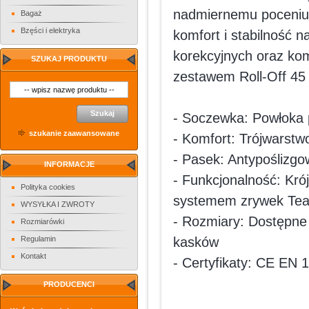
nadmiernemu poceniu 
Bagaż
Bzęści i elektryka
komfort i stabilność 
korekcyjnych oraz ko
SZUKAJ PRODUKTU
zestawem Roll-Off 45 
Szukaj
- Soczewka: Powłoka 
szukanie zaawansowane
- Komfort: Trójwarst
- Pasek: Antypoślizg
INFORMACJE
- Funkcjonalność: Kró
Polityka cookies
systemem zrywek Tear
WYSYŁKA I ZWROTY
- Rozmiary: Dostępne 
Rozmiarówki
Regulamin
kasków
Kontakt
- Certyfikaty: CE EN
PRODUCENCI