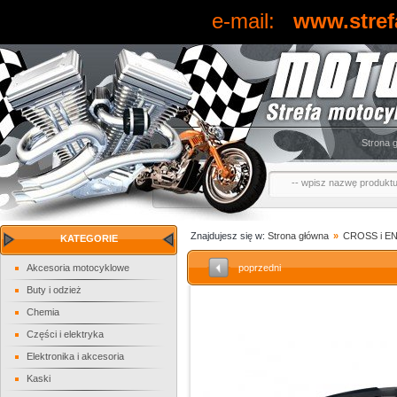
e-mail:
www.stref
Strona 
Znajdujesz się w:
Strona główna
»
CROSS i 
KATEGORIE
Akcesoria motocyklowe
poprzedni
Buty i odzież
Chemia
Części i elektryka
Elektronika i akcesoria
Kaski