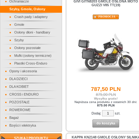
Ochraniacze
GIVI GITN8203 GMOLE OSŁONA MOTO
GUZZI V85 TT(19)
Szyby, Gmole, Osłony
Crash pady i adaptery
PROMOCJA
Gmole
Osłony dłoni - handbary
Szyby
Osłony pozostałe
Mufki (osłony termiczne)
Plastiki Cross-Enduro
Opony i akcesoria
DLA DZIECI
DLA KOBIET
787,
50
PLN
CROSS i ENDURO
875,00 PLN
Wysyłka gratis!
POZOSTAŁE
Najniższa cena produktu z ostatnich 30 dni:
875.00 PLN
ROWEROWE
Dodaj:
szt.
Bagaż
do koszyka
Bzęści i elektryka
KAPPA KN2148 GMOLE OSŁONY SILNIK
SZUKAJ PRODUKTU