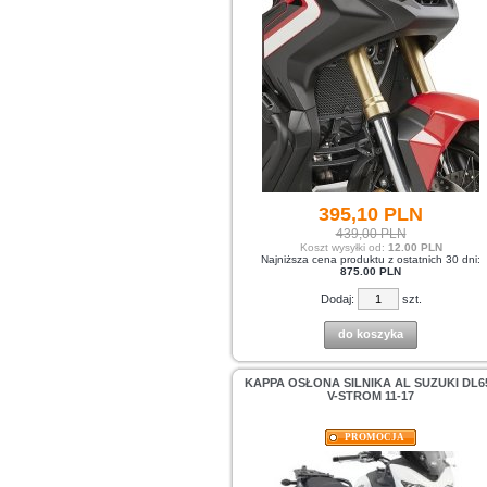
395,
10
PLN
439,00 PLN
Koszt wysyłki od:
12.00 PLN
Najniższa cena produktu z ostatnich 30 dni:
875.00 PLN
Dodaj:
szt.
do koszyka
KAPPA OSŁONA SILNIKA AL SUZUKI DL6
V-STROM 11-17
PROMOCJA