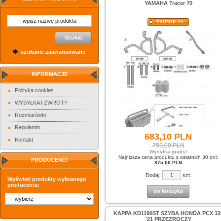
YAMAHA Tracer 70
PROMOCJA
Szukaj
szukanie zaawansowane
INFORMACJE
Polityka cookies
WYSYŁKA I ZWROTY
Rozmiarówki
Regulamin
683,
10
PLN
Kontakt
759,00 PLN
Wysyłka gratis!
Najniższa cena produktu z ostatnich 30 dni:
PRODUCENCI
875.00 PLN
Dodaj:
szt.
Wyświetl produkty wybranego
producenta:
do koszyka
KAPPA KD1190ST SZYBA HONDA PCX 12
'21 PRZEZROCZY