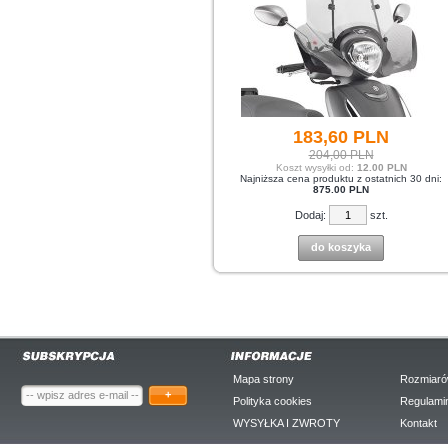
183,
60
PLN
204,00 PLN
Koszt wysyłki od:
12.00 PLN
Najniższa cena produktu z ostatnich 30 dni:
875.00 PLN
Dodaj:
szt.
do koszyka
Mapa strony
Rozmiaró
+
Polityka cookies
Regulami
WYSYŁKA I ZWROTY
Kontakt