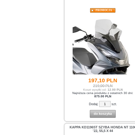
PROMOCJA
197,
10
PLN
219,00 PLN
Koszt wysyłki od:
12.00 PLN
Najniższa cena produktu z ostatnich 30 dni:
875.00 PLN
Dodaj:
szt.
do koszyka
KAPPA KD1196ST SZYBA HONDA NT 110
'22, 55,5 X 44