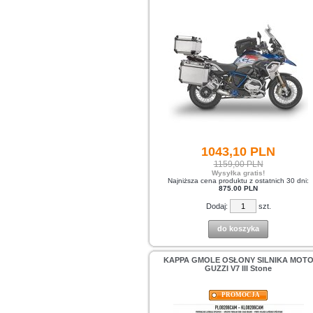
1043,
10
PLN
1159,00 PLN
Wysyłka gratis!
Najniższa cena produktu z ostatnich 30 dni:
875.00 PLN
Dodaj:
szt.
do koszyka
KAPPA GMOLE OSŁONY SILNIKA MOT
GUZZI V7 III Stone
PROMOCJA