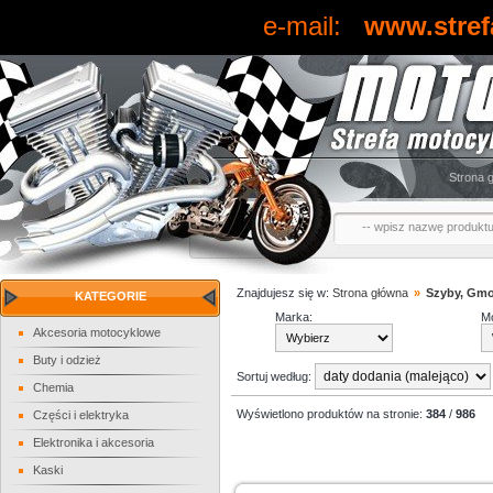
e-mail:
www.stref
Strona 
Znajdujesz się w:
Strona główna
»
Szyby, Gmo
KATEGORIE
Marka:
Mo
Akcesoria motocyklowe
Buty i odzież
Sortuj według:
Chemia
Wyświetlono produktów na stronie:
384
/
986
Części i elektryka
Elektronika i akcesoria
Kaski