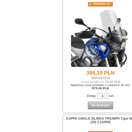
PROMOCJA
395,
10
PLN
439,00 PLN
Koszt wysyłki od:
12.00 PLN
Najniższa cena produktu z ostatnich 30 dni:
875.00 PLN
Dodaj:
szt.
do koszyka
KAPPA GMOLE SILNIKA TRIUMPH Tiger 9
(20) CZARNE