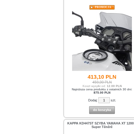
PROMOCJA
413,
10
PLN
459,00 PLN
Koszt wysyłki od:
12.00 PLN
Najniższa cena produktu z ostatnich 30 dni:
875.00 PLN
Dodaj:
szt.
do koszyka
KAPPA KD447ST SZYBA YAMAHA XT 1200
Super Ténéré