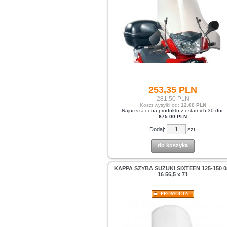
253,
35
PLN
281,50 PLN
Koszt wysyłki od:
12.00 PLN
Najniższa cena produktu z ostatnich 30 dni:
875.00 PLN
Dodaj:
szt.
do koszyka
KAPPA SZYBA SUZUKI SIXTEEN 125-150 0
16 56,5 x 71
PROMOCJA