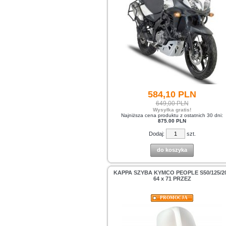
584,
10
PLN
649,00 PLN
Wysyłka gratis!
Najniższa cena produktu z ostatnich 30 dni:
875.00 PLN
Dodaj:
szt.
do koszyka
KAPPA SZYBA KYMCO PEOPLE S50/125/2
64 x 71 PRZEZ
PROMOCJA