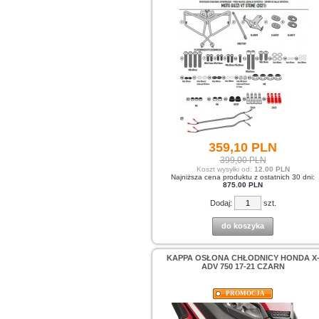
359,
10
PLN
399,00 PLN
Koszt wysyłki od:
12.00 PLN
Najniższa cena produktu z ostatnich 30 dni:
875.00 PLN
Dodaj:
szt.
do koszyka
KAPPA OSŁONA CHŁODNICY HONDA X
ADV 750 17-21 CZARN
PROMOCJA