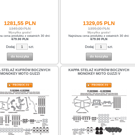
1281,
55
PLN
1329,
05
PLN
1349,00 PLN
1399,00 PLN
Wysyłka gratis!
Wysyłka gratis!
za cena produktu z ostatnich 30 dni:
Najniższa cena produktu z ostatnich 30 dni:
679.00 PLN
679.00 PLN
Dodaj:
szt.
Dodaj:
szt.
do koszyka
do koszyka
A STELAŻ KUFRÓW BOCZNYCH
KAPPA STELAŻ KUFRÓW BOCZNYCH
MONOKEY MOTO GUZZI
MONOKEY MOTO GUZZI V
PROMOCJA
PROMOCJA