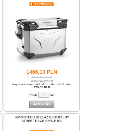
PROMOCJA
1466,
10
PLN
1629,00 PLN
Wysyłka gratis!
Najniższa cena produktu z ostatnich 30 dni:
679.00 PLN
Dodaj:
szt.
do koszyka
SW-MOTECH STELAŻ CENTRALNY
STREET-RACK BMW F 900