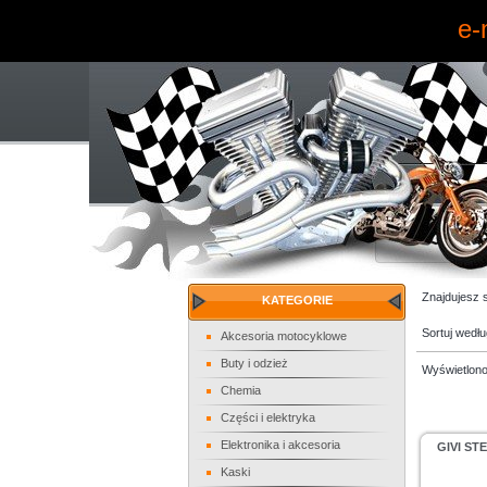
e-
Znajdujesz 
KATEGORIE
Sortuj wedł
Akcesoria motocyklowe
Buty i odzież
Wyświetlono
Chemia
Części i elektryka
Elektronika i akcesoria
GIVI S
Kaski