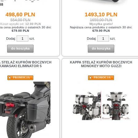
498,
60
PLN
1493,
10
PLN
554,00 PLN
1659,00 PLN
Koszt wysyłki od:
12.00 PLN
Wysyłka gratis!
za cena produktu z ostatnich 30 dni:
Najniższa cena produktu z ostatnich 30 dni:
679.00 PLN
679.00 PLN
Dodaj:
szt.
Dodaj:
szt.
do koszyka
do koszyka
A STELAŻ KUFRÓW BOCZNYCH
KAPPA STELAŻ KUFRÓW BOCZNYCH
KAWASAKI ELIMINATOR 5
MONOKEY MOTO GUZZI
PROMOCJA
PROMOCJA