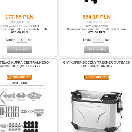
177,
65
PLN
854,
10
PLN
209,00 PLN
949,00 PLN
Koszt wysyłki od:
12.00 PLN
Wysyłka gratis!
za cena produktu z ostatnich 30 dni:
Najniższa cena produktu z ostatnich 30 dni:
679.00 PLN
679.00 PLN
Dodaj:
szt.
Dodaj:
szt.
do koszyka
do koszyka
 STELAŻ KUFRA CENTRALNEGO
GIVI KUFER BOCZNY TREKKER OUTBACK
MONOLOCK (BEZ PŁYTY)
EVO SMART ANODY
PROMOCJA
PROMOCJA