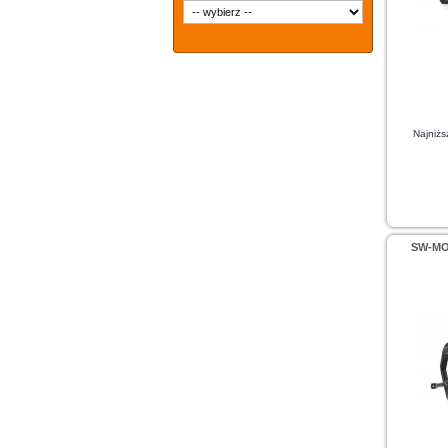
Najniżs
SW-MO