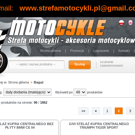
mail:
www.strefamotocykli.pl@gmail.
Strona główna
Promocje
Logowanie
Kontakt
szukanie
Szukaj
zaawansowane
się w:
Strona główna
»
Bagaż
ug:
Wyświetl po
produktów
 produktów na stronie:
96
/
1862
««
«
1
2
3
TELAŻ KUFRA CENTRALNEGO BEZ
GIVI STELAŻ KUFRA CENTRALNEGO
PŁYTY BMW CE 04
TRIUMPH TIGER SPORT