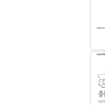
Najniżs
KAPP