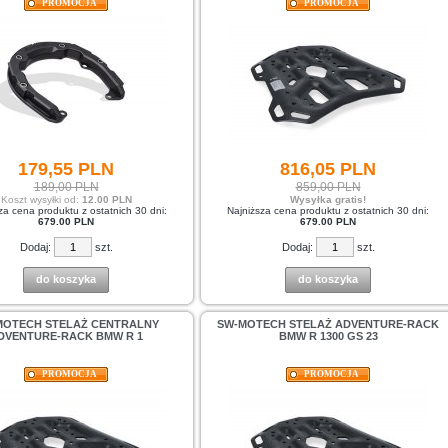
PROMOCJA
PROMOCJA
179,
55
PLN
816,
05
PLN
189,00 PLN
859,00 PLN
Koszt wysyłki od:
12.00 PLN
Wysyłka gratis!
za cena produktu z ostatnich 30 dni:
Najniższa cena produktu z ostatnich 30 dni:
679.00 PLN
679.00 PLN
Dodaj:
szt.
Dodaj:
szt.
do koszyka
do koszyka
MOTECH STELAŻ CENTRALNY
SW-MOTECH STELAŻ ADVENTURE-RACK
DVENTURE-RACK BMW R 1
BMW R 1300 GS 23
PROMOCJA
PROMOCJA