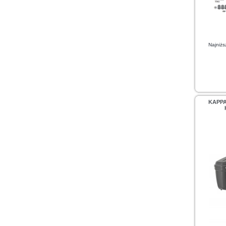
Najniżs
KAPP