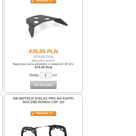
PROMOCJA
835,
05
PLN
879,00 PLN
Wysyłka gratis!
Najniższa cena produktu z ostatnich 30 dni:
679.00 PLN
Dodaj:
szt.
do koszyka
SW-MOTECH STELAŻ PRO NA KUFRY
BOCZNE HONDA CRF 110
PROMOCJA