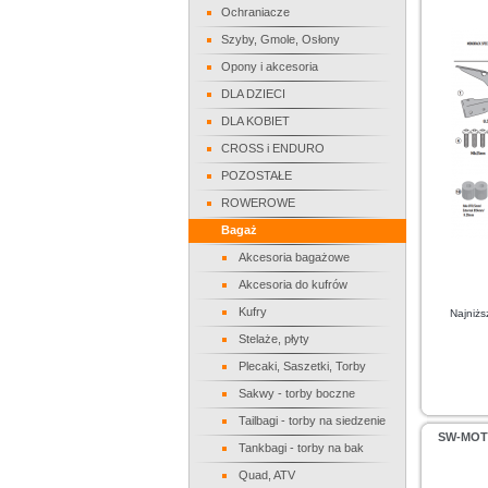
Ochraniacze
Szyby, Gmole, Osłony
Opony i akcesoria
DLA DZIECI
DLA KOBIET
CROSS i ENDURO
POZOSTAŁE
ROWEROWE
Bagaż
Akcesoria bagażowe
Akcesoria do kufrów
Kufry
Najniżs
Stelaże, płyty
Plecaki, Saszetki, Torby
Sakwy - torby boczne
Tailbagi - torby na siedzenie
SW-MOT
Tankbagi - torby na bak
Quad, ATV