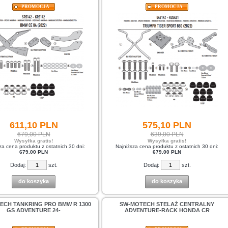
PROMOCJA
PROMOCJA
611,
10
PLN
575,
10
PLN
679,00 PLN
639,00 PLN
Wysyłka gratis!
Wysyłka gratis!
za cena produktu z ostatnich 30 dni:
Najniższa cena produktu z ostatnich 30 dni:
679.00 PLN
679.00 PLN
Dodaj:
szt.
Dodaj:
szt.
do koszyka
do koszyka
ECH TANKRING PRO BMW R 1300
SW-MOTECH STELAŻ CENTRALNY
GS ADVENTURE 24-
ADVENTURE-RACK HONDA CR