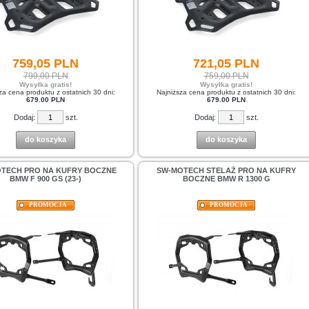
759,
05
PLN
721,
05
PLN
799,00 PLN
759,00 PLN
Wysyłka gratis!
Wysyłka gratis!
za cena produktu z ostatnich 30 dni:
Najniższa cena produktu z ostatnich 30 dni:
679.00 PLN
679.00 PLN
Dodaj:
szt.
Dodaj:
szt.
do koszyka
do koszyka
TECH PRO NA KUFRY BOCZNE
SW-MOTECH STELAŻ PRO NA KUFRY
BMW F 900 GS (23-)
BOCZNE BMW R 1300 G
PROMOCJA
PROMOCJA