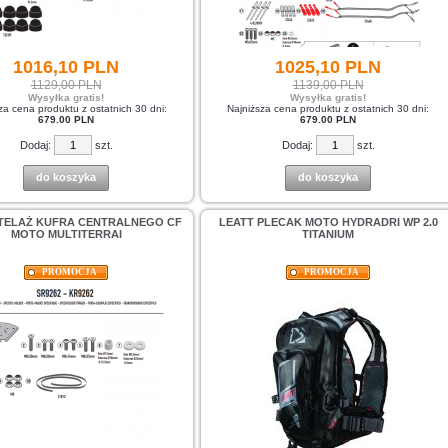
1016,
10
PLN
1025,
10
PLN
1129,00 PLN
1139,00 PLN
Wysyłka gratis!
Wysyłka gratis!
za cena produktu z ostatnich 30 dni:
Najniższa cena produktu z ostatnich 30 dni:
679.00 PLN
679.00 PLN
Dodaj:
szt.
Dodaj:
szt.
do koszyka
do koszyka
TELAŻ KUFRA CENTRALNEGO CF
LEATT PLECAK MOTO HYDRADRI WP 2.0
MOTO MULTITERRAI
TITANIUM
PROMOCJA
PROMOCJA