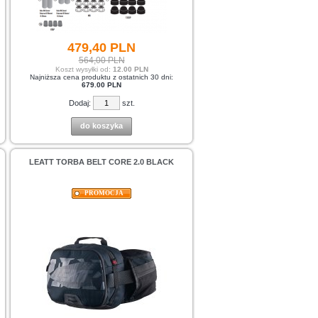
479,
40
PLN
564,00 PLN
Koszt wysyłki od:
12.00 PLN
Najniższa cena produktu z ostatnich 30 dni:
679.00 PLN
Dodaj:
szt.
do koszyka
LEATT TORBA BELT CORE 2.0 BLACK
PROMOCJA