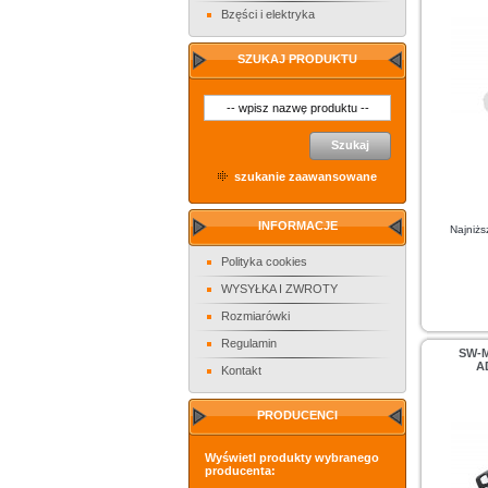
Bzęści i elektryka
SZUKAJ PRODUKTU
Szukaj
szukanie zaawansowane
INFORMACJE
Najniżs
Polityka cookies
WYSYŁKA I ZWROTY
Rozmiarówki
Regulamin
SW-
A
Kontakt
PRODUCENCI
Wyświetl produkty wybranego
producenta: