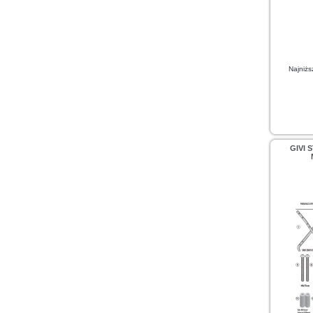
Najniżs
GIVI