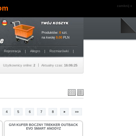
com
zamknij x
Produktów:
0
szt.
na kwotę
0.00
PLN
Rejestracja
Allegro
Rozmiarówki
Użytkownicy online:
2
Aktualny czas:
16:06:26
4
5
6
7
8
»
»»
GIVI KUFER BOCZNY TREKKER OUTBACK
EVO SMART ANODYZ