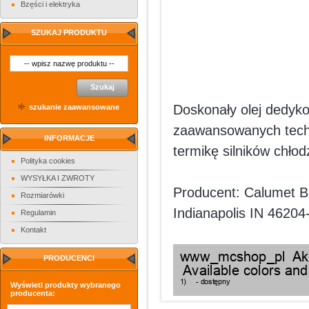
Bzęści i elektryka
SZUKAJ PRODUKTU
Szukaj
Doskonały olej dedyko
szukanie zaawansowane
zaawansowanych techn
INFORMACJE
termikę silników chło
Polityka cookies
WYSYŁKA I ZWROTY
Producent: Calumet B
Rozmiarówki
Indianapolis IN 4620
Regulamin
Kontakt
PRODUCENCI
Wyświetl produkty wybranego
producenta: