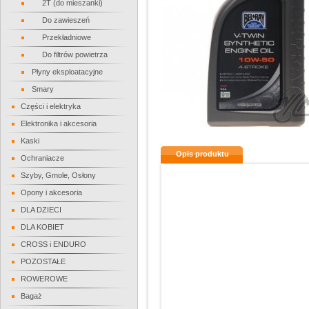
2T (do mieszanki)
Do zawieszeń
Przekładniowe
Do filtrów powietrza
Płyny eksploatacyjne
Smary
Części i elektryka
Elektronika i akcesoria
Kaski
Opis produktu
Ochraniacze
Szyby, Gmole, Osłony
Opony i akcesoria
DLA DZIECI
DLA KOBIET
CROSS i ENDURO
POZOSTAŁE
ROWEROWE
Bagaż