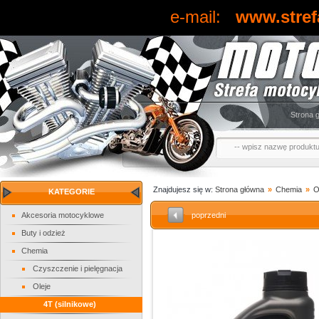
e-mail:
www.stref
Strona 
Znajdujesz się w:
Strona główna
»
Chemia
»
O
KATEGORIE
Akcesoria motocyklowe
poprzedni
Buty i odzież
Chemia
Czyszczenie i pielęgnacja
Oleje
4T (silnikowe)