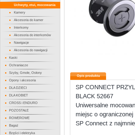
Uchwyty, etui, mocowania
Kamery
Akcesoria do kamer
Interkomy
Akcesoria do interkomów
Nawigacje
Akcesoria do nawigacji
Kaski
Ochraniacze
Szyby, Gmole, Osłony
Opis produktu
Opony i akcesoria
SP CONNECT PRZYL
DLA DZIECI
BLACK 52667
DLA KOBIET
CROSS i ENDURO
Uniwersalne mocowani
POZOSTAŁE
miejsc o ograniczone
ROWEROWE
SP Connect z najmnie
Bagaż
Bzęści i elektryka