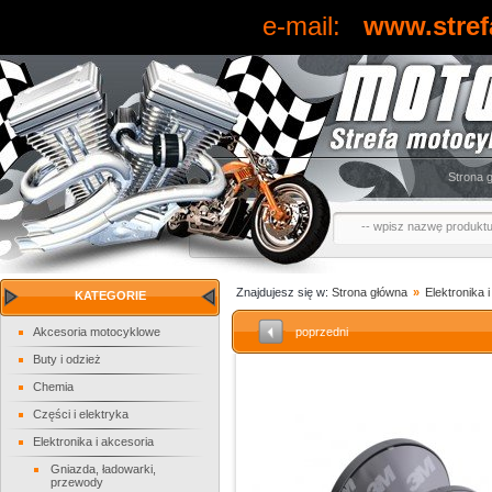
e-mail:
www.stref
Strona 
Znajdujesz się w:
Strona główna
»
Elektronika 
KATEGORIE
Akcesoria motocyklowe
poprzedni
Buty i odzież
Chemia
Części i elektryka
Elektronika i akcesoria
Gniazda, ładowarki,
przewody