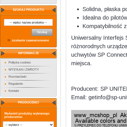
Solidna, płaska 
SZUKAJ PRODUKTU
Idealna do pilotó
Kompatybilność 
Szukaj
Uniwersalny Interfejs
szukanie zaawansowane
różnorodnych urządzeń,
INFORMACJE
uchwytów SP Connect.
miejsca.
Polityka cookies
WYSYŁKA I ZWROTY
Rozmiarówki
Regulamin
Producent: SP UNITED
Kontakt
Email: getinfo@sp-un
PRODUCENCI
Wyświetl produkty wybranego
producenta: