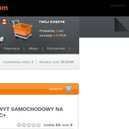
com
zamknij x
Produktów:
0
szt.
na kwotę
0.00
PLN
Rejestracja
Allegro
Rozmiarówki
Użytkownicy online:
2
Aktualny czas:
20:10:09
następny
HWYT SAMOCHODOWY NA
C+
średnia:
0.0
ocen:
0