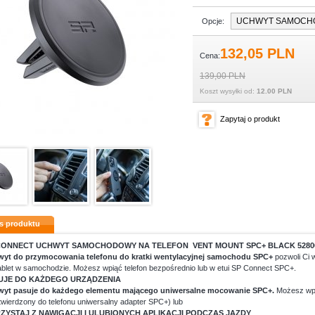
Opcje:
132,
05
PLN
Cena:
139,00 PLN
Koszt wysyłki od:
12.00 PLN
Zapytaj o produkt
s produktu
CONNECT UCHWYT SAMOCHODOWY NA TELEFON VENT MOUNT SPC+ BLACK 5280
yt do przymocowania telefonu do kratki wentylacyjnej samochodu SPC+
pozwoli Ci
tablet w samochodzie. Możesz wpiąć telefon bezpośrednio lub w etui SP Connect SPC+.
UJE DO KAŻDEGO URZĄDZENIA
yt pasuje do każdego elementu mającego uniwersalne mocowanie SPC+.
Możesz wpi
twierdzony do telefonu uniwersalny adapter SPC+) lub
ZYSTAJ Z NAWIGACJI I ULUBIONYCH APLIKACJI PODCZAS JAZDY