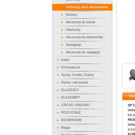
Uchwyty, etui, mocowania
Kamery
Akcesoria do kamer
Interkomy
Akcesoria do interkomów
Nawigacje
Akcesoria do nawigacji
Kaski
Ochraniacze
Szyby, Gmole, Osłony
Opony i akcesoria
DLA DZIECI
Opi
DLA KOBIET
CROSS i ENDURO
SP 
Uchw
POZOSTAŁE
lub 
PAS
ROWEROWE
Uchw
Bagaż
przy
KOR
Bzęści i elektryka