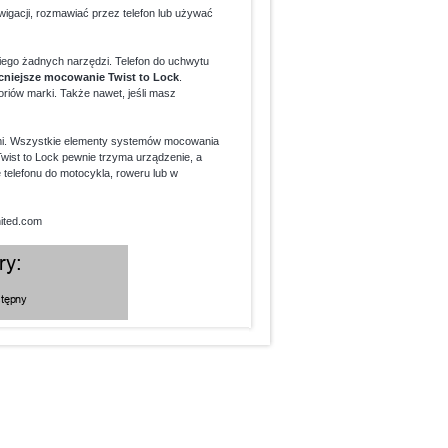
gacji, rozmawiać przez telefon lub używać
niego żadnych narzędzi. Telefon do uchwytu
niejsze mocowanie Twist to Lock
.
iów marki. Także nawet, jeśli masz
ami. Wszystkie elementy systemów mocowania
 Twist to Lock pewnie trzyma urządzenie, a
telefonu do motocykla, roweru lub w
nited.com