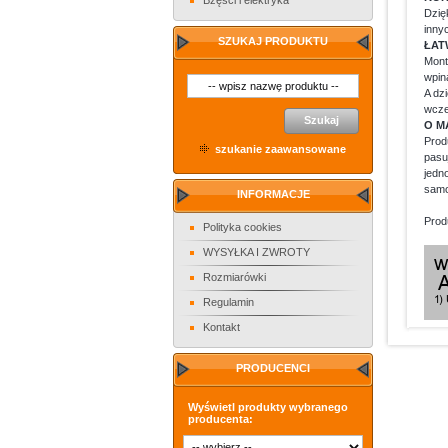
Dzię
inny
SZUKAJ PRODUKTU
ŁAT
Mont
wpin
A dz
wcze
Szukaj
O M
Prod
szukanie zaawansowane
pasu
jedn
samo
INFORMACJE
Prod
Polityka cookies
WYSYŁKA I ZWROTY
Rozmiarówki
Regulamin
Kontakt
PRODUCENCI
Wyświetl produkty wybranego
producenta: