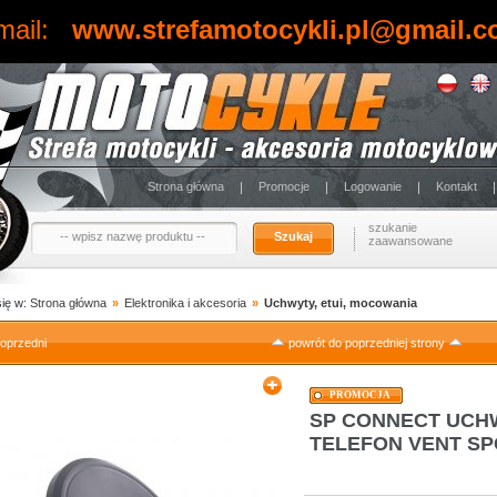
mail:
www.strefamotocykli.pl@gmail.
Strona główna
Promocje
Logowanie
Kontakt
szukanie
Szukaj
zaawansowane
się w:
Strona główna
»
Elektronika i akcesoria
»
Uchwyty, etui, mocowania
oprzedni
powrót do poprzedniej strony
PROMOCJA
SP CONNECT UC
TELEFON VENT SP