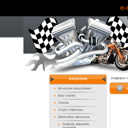
e-
Znajdujesz 
KATEGORIE
Akcesoria motocyklowe
p
Buty i odzież
Chemia
Części i elektryka
Elektronika i akcesoria
Gniazda, ładowarki,
przewody