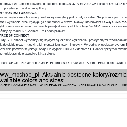
ki uchwytowi samochodowemu do telefonu podczas jazdy możesz wygodnie korzystać z nawi
ch, przydatnych w drodze aplikacji.
WY MONTAŻ I OBSŁUGA
aż uchwytu samochodowego na kratkę wentylacji jest prosty i szybki. Nie potrzebujesz do 
asz i wypinasz, przekręcając go o 90 stopni w prawo. Uchwyt ma bowiem
nowe, o 25% moc
ięki przejściówce nowe mocowanie pasuje do wszystkich uchwytów SP Connect oraz akcesor
śniejszy model SP Connect – to żaden problem!
ARCE SP CONNECT
ukty SP Connect wyróżniają się najwyższą jakością wykonania i praktycznymi rozwiązani
ją do siebie niczym klocki, a ich montaż jest łatwy i intuicyjny. Wygodny w obsłudze system
ocześnie pozwala szybko je wpiąć lub wypiąć. Dzięki systemom SP Connect przymocowanie 
chodzie zajmie ci zaledwie kilka sekund.
ucent: SP UNITED Vertriebs GmbH, Eitnergasse 7, 1230 Wien, Austria. Email: getinfo@sp-u