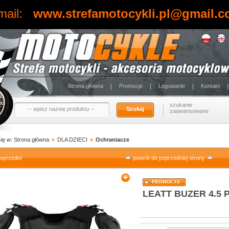
mail:
www.strefamotocykli.pl@gmail.
Strona główna
Promocje
Logowanie
Kontakt
szukanie
Szukaj
zaawansowane
się w:
Strona główna
»
DLA DZIECI
»
Ochraniacze
oprzedni
powrót do poprzedniej strony
PROMOCJA
LEATT BUZER 4.5