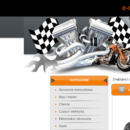
e-
Znajdujesz 
KATEGORIE
Akcesoria motocyklowe
p
Buty i odzież
Chemia
Części i elektryka
Elektronika i akcesoria
Kaski