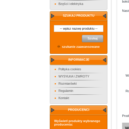
bokó
Bzęści i elektryka
Nast
SZUKAJ PRODUKTU
Szukaj
szukanie zaawansowane
INFORMACJE
Polityka cookies
Wa
WYSYŁKA I ZWROTY
Rozmiarówki
Regulamin
Roz
Kontakt
PRODUCENCI
Prod
Wyświetl produkty wybranego
producenta: