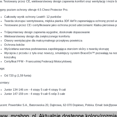
w. Testowany przez CE, wielowarstwowy design zapewnia komfort oraz wentylację i może by
ępny poziom ochrony oferuje 4.5 Chest Protector Pro.
Całkowity wynik ochrony Leatt®: 12 punktów
Twarda skorupa i wentylowana, miękka pianka 3DF AirFit zapewniająca ochronę przed u
Testowane przez CE i certyfikowane jako ochrona przed uderzeniami: Klatka piersiowa
Trójwymiarowy design zapewnia wygodne, doskonałe dopasowanie
Wielowarstwowy design dla zwiększonego komfortu
Otwory wentylacyjne dla maksymalnego przepływu powietrza
Ochrona boków
Wyściełana warstwa podstawowa zapobiegająca otarciom skóry o twardą skorupę
Wycięcia z przodu i z tyłu oraz nowszy, smuklejszy system BraceOn™ pozwalają na nos
koszulką
Certyfikat FFM - Francuskiej Federacji Motocyklowej
ga:
Od 720 g (1,59 funta)
miary:
Junior 134-146 cm - 4 stopy 5 cali–4 stopy 9 cali
Junior 147-159 cm - 4 stopy 9 cali–5 stóp 3 cale
ucent: Powerbike S.A., Batorowska 20, Dąbrowa, 62-070 Dopiewo, Polska. Email: bok@powe