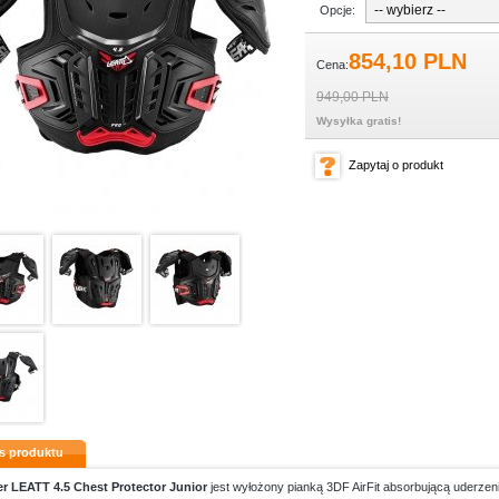
Opcje:
854,
10
PLN
Cena:
949,00 PLN
Wysyłka gratis!
Zapytaj o produkt
s produktu
r LEATT 4.5 Chest Protector Junior
jest wyłożony pianką 3DF AirFit absorbującą uderzenia