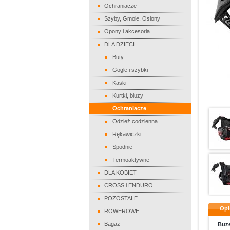
Ochraniacze
Szyby, Gmole, Osłony
Opony i akcesoria
DLA DZIECI
Buty
Gogle i szybki
Kaski
Kurtki, bluzy
Ochraniacze
Odzież codzienna
Rękawiczki
Spodnie
Termoaktywne
DLA KOBIET
CROSS i ENDURO
POZOSTAŁE
Opi
ROWEROWE
Bagaż
Buze