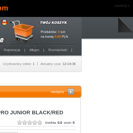
com
zamknij x
Produktów:
0
szt.
na kwotę
0.00
PLN
Rejestracja
Allegro
Rozmiarówki
Użytkownicy online:
1
Aktualny czas:
12:14:36
następny
 PRO JUNIOR BLACK/RED
średnia:
0.0
ocen:
0