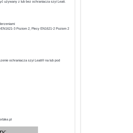
ć używany z lub bez ochraniacza szyi Leatt.
derzeniami
 prEN1621-3 Poziom 2, Plecy EN1621-2 Poziom 2
zenie ochraniacza szyi Leatt® na lub pod
rbike.pl