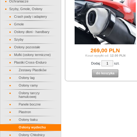
Ochraniacze
Szyby, Gmole, Osłony
Crash pady i adaptery
Gmole
Osłony dłoni - handbary
Szyby
Osłony pozostałe
269,
00
PLN
Mufki (osłony termiczne)
Koszt wysyłki od:
12.00 PLN
Plastiki Cross-Enduro
Dodaj:
szt.
Zestawy Plastików
do koszyka
Osłony lag
Osłony ramy
Osłony tarczy
hamulcowej
Panele boczne
Plastron
Osłony baku
Osłony wydechu
Osłony Chłodnicy