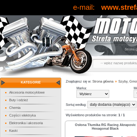
e-mail:
www.stref
Strona 
Znajdujesz się w:
Strona główna
»
Szyby, Gmol
KATEGORIE
Marka:
Mo
Akcesoria motocyklowe
Buty i odzież
Sortuj według:
Chemia
Wyświetlono produktów na stronie:
1
/
1
Części i elektryka
Elektronika i akcesoria
Osłona Tłumika RG Racing Akrapovic
Hexagonal Black
Kaski