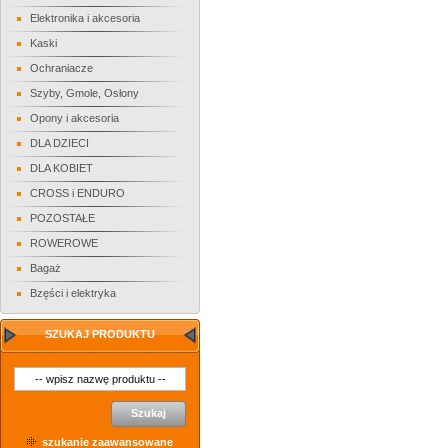
Elektronika i akcesoria
Kaski
Ochraniacze
Szyby, Gmole, Osłony
Opony i akcesoria
DLA DZIECI
DLA KOBIET
CROSS i ENDURO
POZOSTAŁE
ROWEROWE
Bagaż
Bzęści i elektryka
SZUKAJ PRODUKTU
Szukaj
szukanie zaawansowane