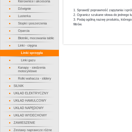
Kierownice i akcesoria
Dźwignie
1. Sprawdź poprawność zapytania i spró
2. Ogranicz szukane słowa do jednego l
Lusterka
3. Podaj ogólną nazwę produktu, któreg
Stopki i poszerzenia
filtrów.
Oparcia
Błotniki, mocowania tablic
Linki - cięgna
Linki sprzęgła
Linki gazu
Kanapy - siedzenia
motocyklowe
Rolki wahacza - slidery
SILNIK
UKŁAD ELEKTRYCZNY
UKŁAD HAMULCOWY
UKŁAD NAPĘDOWY
UKŁAD WYDECHOWY
ZAWIESZENIE
Zestawy naprawcze różne