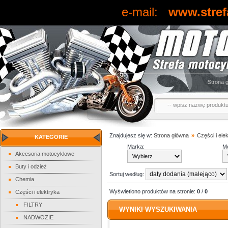
e-mail:
www.stref
Strona 
Znajdujesz się w:
Strona główna
»
Części i ele
KATEGORIE
Marka:
Mo
Akcesoria motocyklowe
Buty i odzież
Sortuj według:
Chemia
Wyświetlono produktów na stronie:
0
/
0
Części i elektryka
FILTRY
WYNIKI WYSZUKIWANIA
NADWOZIE