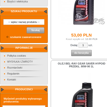
Bzęści i elektryka
SZUKAJ PRODUKTU
Szukaj
53,
00
PLN
szukanie zaawansowane
Koszt wysyłki od:
12.00 PLN
Dodaj:
szt.
INFORMACJE
do koszyka
Polityka cookies
WYSYŁKA I ZWROTY
OLEJ BEL-RAY GEAR SAVER HYPOID
PRZEKŁ. 80W-90 1L
Rozmiarówki
Regulamin
Kontakt
PRODUCENCI
Wyświetl produkty wybranego
producenta: