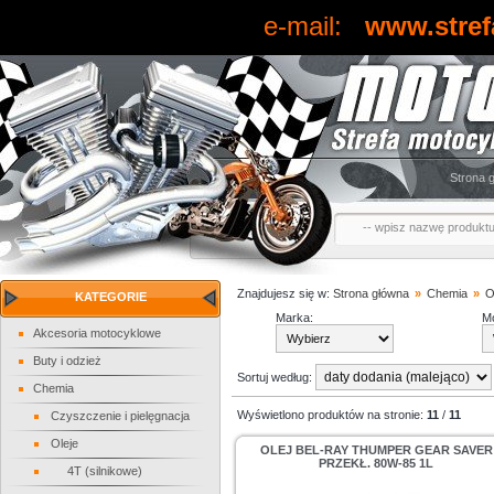
e-mail:
www.stref
Strona 
Znajdujesz się w:
Strona główna
»
Chemia
»
O
KATEGORIE
Marka:
Mo
Akcesoria motocyklowe
Buty i odzież
Sortuj według:
Chemia
Wyświetlono produktów na stronie:
11
/
11
Czyszczenie i pielęgnacja
Oleje
OLEJ BEL-RAY THUMPER GEAR SAVER
PRZEKŁ. 80W-85 1L
4T (silnikowe)