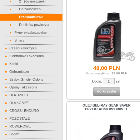
2T (do mieszanki)
Do zawieszeń
Przekładniowe
Do filtrów powietrza
Płyny eksploatacyjne
Smary
Części i elektryka
Elektronika i akcesoria
Kaski
48,
00
PLN
Ochraniacze
Koszt wysyłki od:
12.00 PLN
Szyby, Gmole, Osłony
Dodaj:
szt.
Opony i akcesoria
do koszyka
DLA DZIECI
DLA KOBIET
OLEJ BEL-RAY GEAR SAVER
PRZEKŁADNIOWY 80W 1L
CROSS i ENDURO
POZOSTAŁE
ROWEROWE
Bagaż