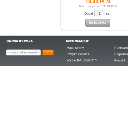
18,
40
PLN
Koszt wysyłki od:
12.00 PLN
Dodaj:
szt.
do koszyka
Mapa strony
Rozmiaró
+
Polityka cookies
Regulami
WYSYŁKA I ZWROTY
Kontakt