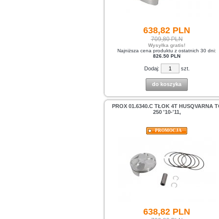
638,
82
PLN
709,80 PLN
Wysyłka gratis!
Najniższa cena produktu z ostatnich 30 dni:
826.50 PLN
Dodaj:
szt.
do koszyka
PROX 01.6340.C TŁOK 4T HUSQVARNA T
250 '10-'11,
PROMOCJA
638,
82
PLN