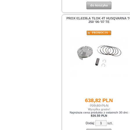
do koszyka
PROX 01.6336.A TŁOK 4T HUSQVARNA T
250 '06-'07 TE
PROMOCJA
638,
82
PLN
709,80 PLN
Wysyłka gratis!
Najniższa cena produktu z ostatnich 30 dni:
826.50 PLN
Dodaj:
szt.