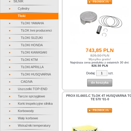
SILNIK
PROMOCJA
Cylindry
Tłoki
TŁOKI YAMAHA
TŁOK Inni producenci
TŁOKI SUZUKI
TŁOKI HONDA
743,
85
PLN
TŁOKI KAWASAKI
826,50 PLN
Wysyłka gratis!
TŁOKI KTM
Najniższa cena produktu z ostatnich 30 dni:
826.50 PLN
TŁOKI APRILLA
Dodaj:
szt.
TŁOKI HUSQVARNA
CAGIVA
do koszyka
Uszczelki TOP-END
PROX 01.6601.C TŁOK 4T HUSQVARNA TC
Tarcze sprzęgłowe
TE 570 '01-0
Korki inspekcyjne silnika
PROMOCJA
Korbowody
Wały korbowe
Wskaźniki temperatury