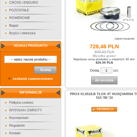
CROSS i ENDURO
POZOSTAŁE
ROWEROWE
Bagaż
Bzęści i elektryka
728,
46
PLN
SZUKAJ PRODUKTU
809,40 PLN
Wysyłka gratis!
Najniższa cena produktu z ostatnich 30 dni:
826.50 PLN
Szukaj
Dodaj:
szt.
szukanie zaawansowane
do koszyka
INFORMACJE
PROX 01.6518.B TŁOK 4T HUSQVARNA T
510 '08-'10
Polityka cookies
PROMOCJA
WYSYŁKA I ZWROTY
Rozmiarówki
Regulamin
Kontakt