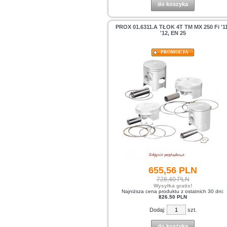
do koszyka
PROX 01.6311.A TŁOK 4T TM MX 250 Fi '1
'12, EN 25
PROMOCJA
655,
56
PLN
728,40 PLN
Wysyłka gratis!
Najniższa cena produktu z ostatnich 30 dni:
826.50 PLN
Dodaj:
szt.
do koszyka