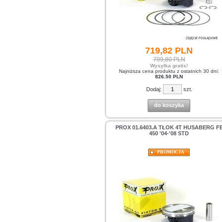
719,
82
PLN
799,80 PLN
Wysyłka gratis!
Najniższa cena produktu z ostatnich 30 dni:
826.50 PLN
Dodaj:
szt.
do koszyka
PROX 01.6403.A TŁOK 4T HUSABERG F
450 '04-'08 STD
PROMOCJA