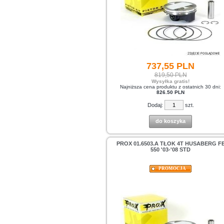
737,
55
PLN
819,50 PLN
Wysyłka gratis!
Najniższa cena produktu z ostatnich 30 dni:
826.50 PLN
Dodaj:
szt.
do koszyka
PROX 01.6503.A TŁOK 4T HUSABERG F
550 '03-'08 STD
PROMOCJA