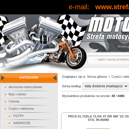
e-mail:
www.stref
Strona 
Znajdujesz się w:
Strona główna
»
Części i ele
KATEGORIE
Sortuj według:
Akcesoria motocyklowe
Buty i odzież
Wyświetlono produktów na stronie:
48
/
4486
Chemia
Części i elektryka
FILTRY
PROX 01.7425.A TŁOK 4T RR 480 '15-'25
STD. 99.96MM
NADWOZIE