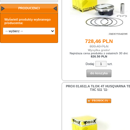
PRODUCENCI
Wyświetl produkty wybranego
producenta:
728,
46
PLN
809,40 PLN
Wysyłka gratis!
Najniższa cena produktu z ostatnich 30 dni:
826.50 PLN
Dodaj:
szt.
do koszyka
PROX 01.6511.A TŁOK 4T HUSQVARNA TE
TXC 511 '11-
PROMOCJA