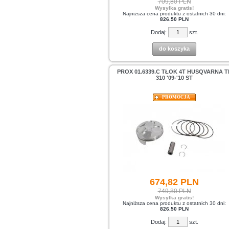
709,80 PLN
Wysyłka gratis!
Najniższa cena produktu z ostatnich 30 dni:
826.50 PLN
Dodaj:
szt.
do koszyka
PROX 01.6339.C TŁOK 4T HUSQVARNA T
310 '09-'10 ST
PROMOCJA
674,
82
PLN
749,80 PLN
Wysyłka gratis!
Najniższa cena produktu z ostatnich 30 dni:
826.50 PLN
Dodaj:
szt.