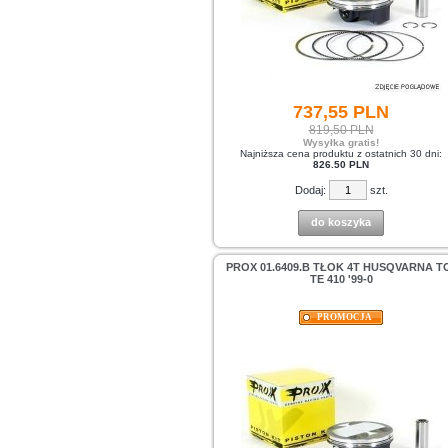
737,
55
PLN
819,50 PLN
Wysyłka gratis!
Najniższa cena produktu z ostatnich 30 dni:
826.50 PLN
Dodaj:
szt.
do koszyka
PROX 01.6409.B TŁOK 4T HUSQVARNA TC
TE 410 '99-0
PROMOCJA