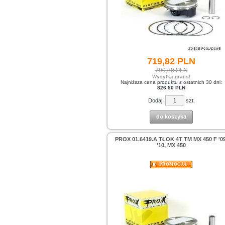
719,
82
PLN
799,80 PLN
Wysyłka gratis!
Najniższa cena produktu z ostatnich 30 dni:
826.50 PLN
Dodaj:
szt.
do koszyka
PROX 01.6419.A TŁOK 4T TM MX 450 F '09
'10, MX 450
PROMOCJA