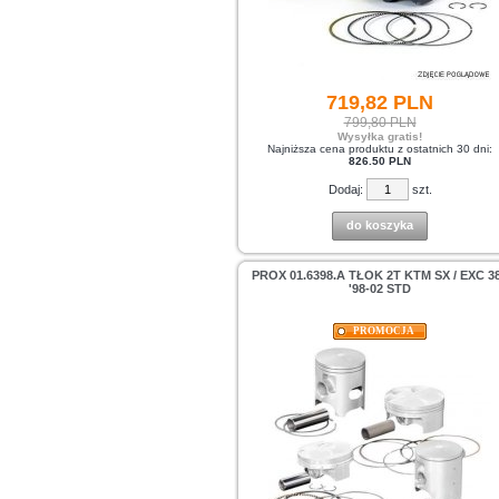
719,
82
PLN
799,80 PLN
Wysyłka gratis!
Najniższa cena produktu z ostatnich 30 dni:
826.50 PLN
Dodaj:
szt.
do koszyka
PROX 01.6398.A TŁOK 2T KTM SX / EXC 3
'98-02 STD
PROMOCJA