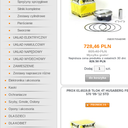
Sprężyny sprzęgłowe
Silniki kompletne
Zestawy cylindrowe
Pierścienie
Sworznie
UKŁAD ELEKTRYCZNY
UKŁAD HAMULCOWY
728,
46
PLN
809,40 PLN
UKŁAD NAPĘDOWY
Wysyłka gratis!
Najniższa cena produktu z ostatnich 30 dni:
UKŁAD WYDECHOWY
826.50 PLN
ZAWIESZENIE
Dodaj:
szt.
Zestawy naprawcze różne
do koszyka
Elektronika i akcesoria
Kaski
PROX 01.6519.B TŁOK 4T HUSABERG F
570 '09-'12 STD
Ochraniacze
Szyby, Gmole, Osłony
PROMOCJA
Opony i akcesoria
DLA DZIECI
DLA KOBIET