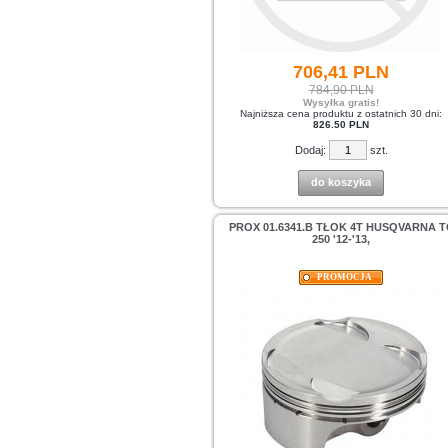
706,
41
PLN
784,90 PLN
Wysyłka gratis!
Najniższa cena produktu z ostatnich 30 dni:
826.50 PLN
Dodaj:
szt.
do koszyka
PROX 01.6341.B TŁOK 4T HUSQVARNA T
250 '12-'13,
PROMOCJA