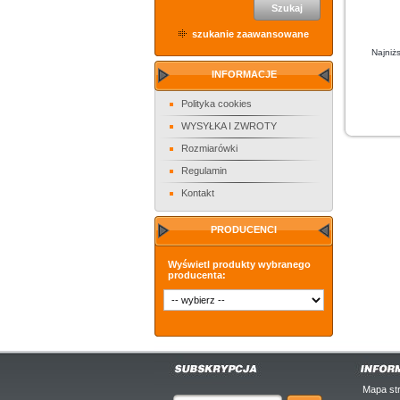
Szukaj
szukanie zaawansowane
Najniż
INFORMACJE
Polityka cookies
WYSYŁKA I ZWROTY
Rozmiarówki
Regulamin
Kontakt
PRODUCENCI
Wyświetl produkty wybranego
producenta:
Mapa st