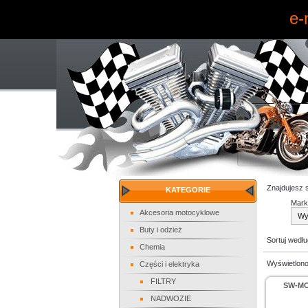
e-
Znajdujesz 
KATEGORIE
Mark
Akcesoria motocyklowe
Buty i odzież
Sortuj wedł
Chemia
Wyświetlono
Części i elektryka
FILTRY
SW-MO
NADWOZIE