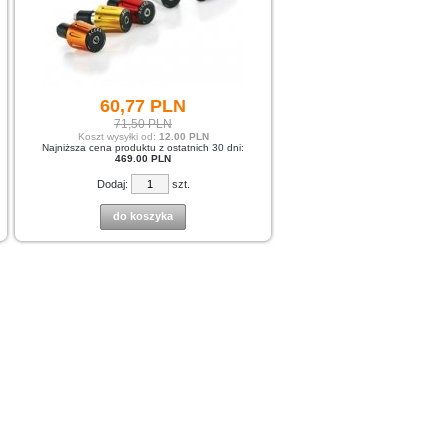
60,
77
PLN
71,50 PLN
Koszt wysyłki od:
12.00 PLN
Najniższa cena produktu z ostatnich 30 dni:
469.00 PLN
Dodaj:
szt.
do koszyka