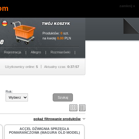
com
zamknij x
Produktów:
0
szt.
na kwotę
0.00
PLN
Rejestracja
Allegro
Rozmiarówki
Użytkownicy online:
5
Aktualny czas:
0:37:57
Rok:
Szukaj
pokaż filtrowanie produktów
ACCEL DŹWIGNIA SPRZĘGŁA
POMARAŃCZOWA (MAGURA OLD MODEL)