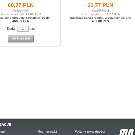
60,
77
PLN
60,
77
PLN
71,50 PLN
71,50 PLN
Koszt wysyłki od:
12.00 PLN
Koszt wysyłki od:
12.00 PLN
sza cena produktu z ostatnich 30 dni:
Najniższa cena produktu z ostatnich 30 dni:
469.00 PLN
469.00 PLN
Dodaj:
szt.
do koszyka
rony
Rozmiarówki
Polityka prywatności