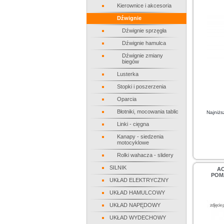
Kierownice i akcesoria
Dźwignie
Dźwignie sprzęgła
Dźwignie hamulca
Dźwignie zmiany
biegów
Lusterka
Stopki i poszerzenia
Oparcia
Błotniki, mocowania tablic
Najniżs
Linki - cięgna
Kanapy - siedzenia
motocyklowe
Rolki wahacza - slidery
SILNIK
AC
POM
UKŁAD ELEKTRYCZNY
UKŁAD HAMULCOWY
UKŁAD NAPĘDOWY
UKŁAD WYDECHOWY