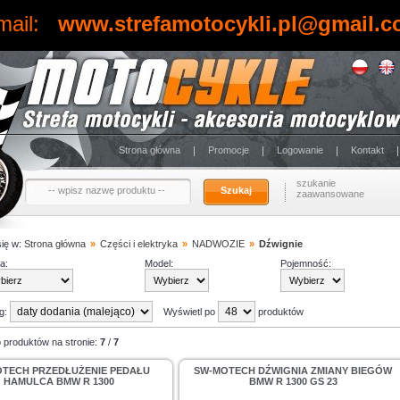
mail:
www.strefamotocykli.pl@gmail.
Strona główna
Promocje
Logowanie
Kontakt
szukanie
Szukaj
zaawansowane
się w:
Strona główna
»
Części i elektryka
»
NADWOZIE
»
Dźwignie
a:
Model:
Pojemność:
ug:
Wyświetl po
produktów
 produktów na stronie:
7
/
7
TECH PRZEDŁUŻENIE PEDAŁU
SW-MOTECH DŹWIGNIA ZMIANY BIEGÓW
HAMULCA BMW R 1300
BMW R 1300 GS 23