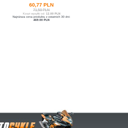
60,
77
PLN
71,50 PLN
Koszt wysyłki od:
12.00 PLN
Najniższa cena produktu z ostatnich 30 dni:
469.00 PLN