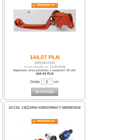
PROMOCJA
144,
07
PLN
169,50 PLN
Koszt wysyłki od:
12.00 PLN
Najniższa cena produktu z ostatnich 30 dni:
469.00 PLN
Dodaj:
szt.
do koszyka
ACCEL CIĘŻARKI KIEROWNICY NIEBIESKIE
PROMOCJA