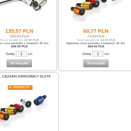
135,
57
PLN
60,
77
PLN
159,50 PLN
71,50 PLN
Koszt wysyłki od:
12.00 PLN
Koszt wysyłki od:
12.00 PLN
za cena produktu z ostatnich 30 dni:
Najniższa cena produktu z ostatnich 30 dni:
469.00 PLN
469.00 PLN
Dodaj:
szt.
Dodaj:
szt.
do koszyka
do koszyka
 CIĘŻARKI KIEROWNICY ZŁOTE
PROMOCJA