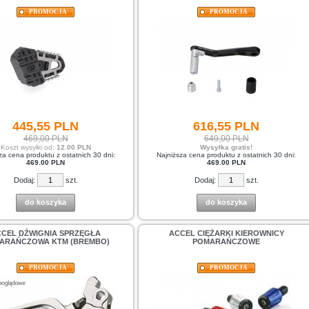
PROMOCJA
PROMOCJA
445,
55
PLN
616,
55
PLN
469,00 PLN
649,00 PLN
Koszt wysyłki od:
12.00 PLN
Wysyłka gratis!
za cena produktu z ostatnich 30 dni:
Najniższa cena produktu z ostatnich 30 dni:
469.00 PLN
469.00 PLN
Dodaj:
szt.
Dodaj:
szt.
do koszyka
do koszyka
CEL DŹWIGNIA SPRZĘGŁA
ACCEL CIĘŻARKI KIEROWNICY
ARAŃCZOWA KTM (BREMBO)
POMARAŃCZOWE
PROMOCJA
PROMOCJA