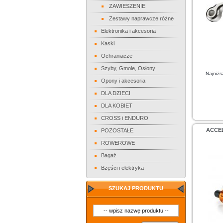
ZAWIESZENIE
Zestawy naprawcze różne
Elektronika i akcesoria
Kaski
Ochraniacze
Szyby, Gmole, Osłony
Najniżs
Opony i akcesoria
DLA DZIECI
DLA KOBIET
CROSS i ENDURO
ACCEL
POZOSTAŁE
ROWEROWE
Bagaż
Bzęści i elektryka
SZUKAJ PRODUKTU