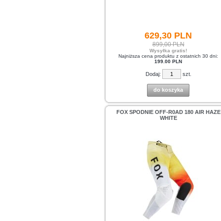
629,
30
PLN
899,00 PLN
Wysyłka gratis!
Najniższa cena produktu z ostatnich 30 dni:
199.00 PLN
Dodaj:
szt.
do koszyka
FOX SPODNIE OFF-R0AD 180 AIR HAZE
WHITE