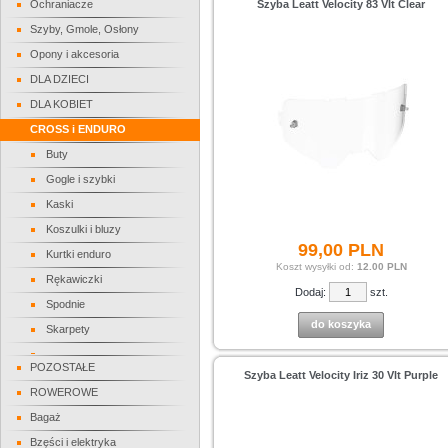
Ochraniacze
Szyba Leatt Velocity 83 Vlt Clear
Szyby, Gmole, Osłony
Opony i akcesoria
DLA DZIECI
DLA KOBIET
CROSS i ENDURO
Buty
Gogle i szybki
Kaski
Koszulki i bluzy
99,
00
PLN
Kurtki enduro
Koszt wysyłki od:
12.00 PLN
Rękawiczki
Dodaj:
szt.
Spodnie
do koszyka
Skarpety
POZOSTAŁE
Szyba Leatt Velocity Iriz 30 Vlt Purple
ROWEROWE
Bagaż
Bzęści i elektryka