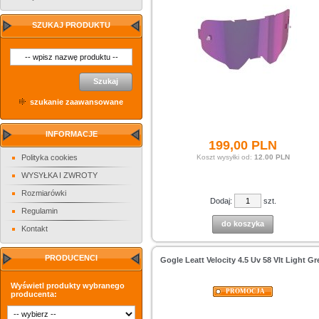
SZUKAJ PRODUKTU
Szukaj
szukanie zaawansowane
INFORMACJE
199,
00
PLN
Polityka cookies
Koszt wysyłki od:
12.00 PLN
WYSYŁKA I ZWROTY
Rozmiarówki
Dodaj:
szt.
Regulamin
do koszyka
Kontakt
PRODUCENCI
Gogle Leatt Velocity 4.5 Uv 58 Vlt Light Gr
Wyświetl produkty wybranego
PROMOCJA
producenta: