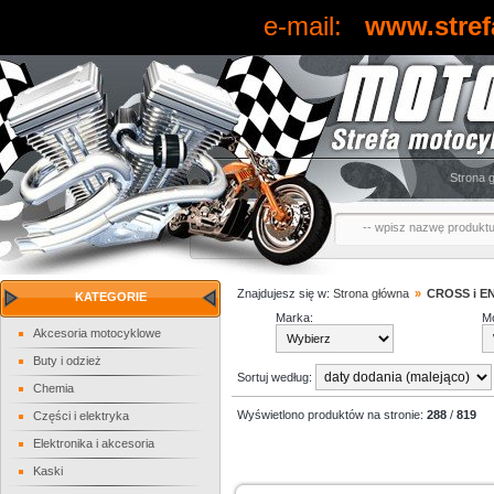
e-mail:
www.stref
Strona 
Znajdujesz się w:
Strona główna
»
CROSS i 
KATEGORIE
Marka:
Mo
Akcesoria motocyklowe
Buty i odzież
Sortuj według:
Chemia
Wyświetlono produktów na stronie:
288
/
819
Części i elektryka
Elektronika i akcesoria
Kaski